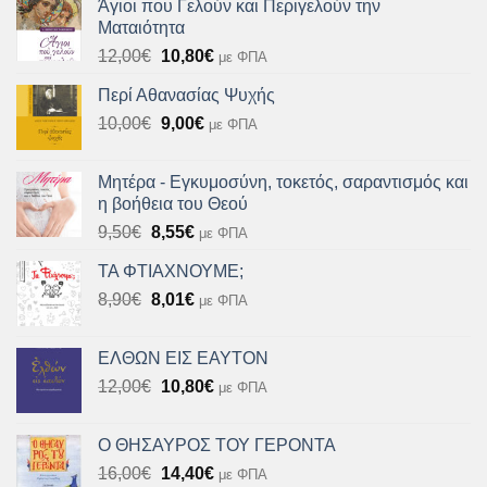
Άγιοι που Γελούν και Περιγελούν την
10,90€.
είναι:
Ματαιότητα
9,80€.
Original
Η
12,00
€
10,80
€
με ΦΠΑ
price
τρέχουσα
Περί Αθανασίας Ψυχής
was:
τιμή
Original
Η
10,00
€
12,00€.
9,00
€
είναι:
με ΦΠΑ
price
τρέχουσα
10,80€.
was:
τιμή
Μητέρα - Εγκυμοσύνη, τοκετός, σαραντισμός και
10,00€.
είναι:
η βοήθεια του Θεού
9,00€.
Original
Η
9,50
€
8,55
€
με ΦΠΑ
price
τρέχουσα
ΤΑ ΦΤΙΑΧΝΟΥΜΕ;
was:
τιμή
Original
Η
8,90
€
9,50€.
8,01
€
είναι:
με ΦΠΑ
price
τρέχουσα
8,55€.
was:
τιμή
ΕΛΘΩΝ ΕΙΣ ΕΑΥΤΟΝ
8,90€.
είναι:
Original
Η
12,00
€
10,80
€
με ΦΠΑ
8,01€.
price
τρέχουσα
was:
τιμή
Ο ΘΗΣΑΥΡΟΣ ΤΟΥ ΓΕΡΟΝΤΑ
12,00€.
είναι:
Original
Η
16,00
€
14,40
€
με ΦΠΑ
10,80€.