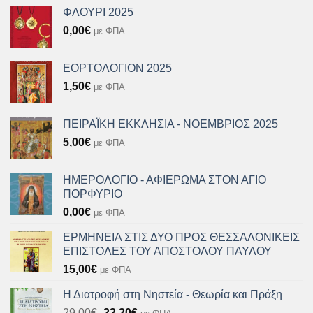
ΦΛΟΥΡΙ 2025
0,00
€
με ΦΠΑ
ΕΟΡΤΟΛΟΓΙΟΝ 2025
1,50
€
με ΦΠΑ
ΠΕΙΡΑΪΚΗ ΕΚΚΛΗΣΙΑ - ΝΟΕΜΒΡΙΟΣ 2025
5,00
€
με ΦΠΑ
ΗΜΕΡΟΛΟΓΙΟ - ΑΦΙΕΡΩΜΑ ΣΤΟΝ ΑΓΙΟ
ΠΟΡΦΥΡΙΟ
0,00
€
με ΦΠΑ
ΕΡΜΗΝΕΙΑ ΣΤΙΣ ΔΥΟ ΠΡΟΣ ΘΕΣΣΑΛΟΝΙΚΕΙΣ
ΕΠΙΣΤΟΛΕΣ ΤΟΥ ΑΠΟΣΤΟΛΟΥ ΠΑΥΛΟΥ
15,00
€
με ΦΠΑ
Η Διατροφή στη Νηστεία - Θεωρία και Πράξη
Original
Η
29,00
€
23,20
€