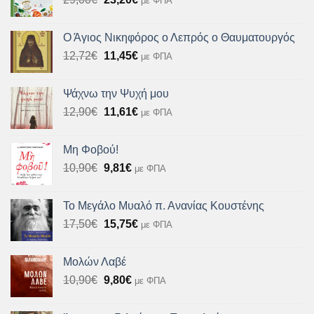
με ΦΠΑ
price
τρέχουσα
was:
τιμή
Ο Άγιος Νικηφόρος ο Λεπρός ο Θαυματουργός
29,00€.
είναι:
Original
Η
12,72
€
11,45
€
με ΦΠΑ
23,20€.
price
τρέχουσα
was:
τιμή
Ψάχνω την Ψυχή μου
12,72€.
είναι:
Original
Η
12,90
€
11,61
€
με ΦΠΑ
11,45€.
price
τρέχουσα
was:
τιμή
Μη Φοβού!
12,90€.
είναι:
Original
Η
10,90
€
9,81
€
με ΦΠΑ
11,61€.
price
τρέχουσα
was:
τιμή
Το Μεγάλο Μυαλό π. Ανανίας Κουστένης
10,90€.
είναι:
Original
Η
17,50
€
15,75
€
με ΦΠΑ
9,81€.
price
τρέχουσα
was:
τιμή
Μολών Λαβέ
17,50€.
είναι:
Original
Η
10,90
€
9,80
€
με ΦΠΑ
15,75€.
price
τρέχουσα
was:
τιμή