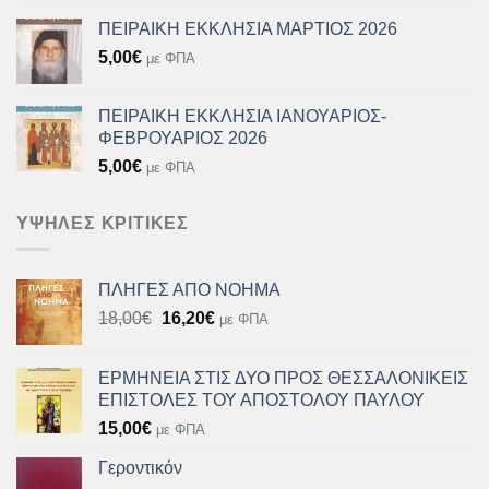
ΠΕΙΡΑΙΚΗ ΕΚΚΛΗΣΙΑ ΜΑΡΤΙΟΣ 2026
5,00
€
με ΦΠΑ
ΠΕΙΡΑΙΚΗ ΕΚΚΛΗΣΙΑ ΙΑΝΟΥΑΡΙΟΣ-
ΦΕΒΡΟΥΑΡΙΟΣ 2026
5,00
€
με ΦΠΑ
ΥΨΗΛΈΣ ΚΡΙΤΙΚΈΣ
ΠΛΗΓΕΣ ΑΠΟ ΝΟΗΜΑ
Original
Η
18,00
€
16,20
€
με ΦΠΑ
price
τρέχουσα
was:
τιμή
ΕΡΜΗΝΕΙΑ ΣΤΙΣ ΔΥΟ ΠΡΟΣ ΘΕΣΣΑΛΟΝΙΚΕΙΣ
18,00€.
είναι:
ΕΠΙΣΤΟΛΕΣ ΤΟΥ ΑΠΟΣΤΟΛΟΥ ΠΑΥΛΟΥ
16,20€.
15,00
€
με ΦΠΑ
Γεροντικόν