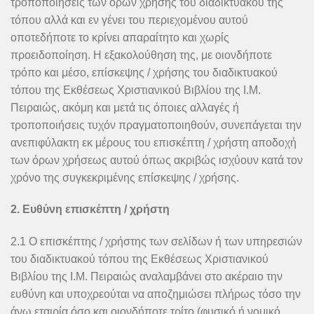
τροποποιήσεις των όρων χρήσης του διαδικτυακού της
τόπου αλλά και εν γένει του περιεχομένου αυτού
οποτεδήποτε το κρίνει απαραίτητο και χωρίς
προειδοποίηση. Η εξακολούθηση της, με οιονδήποτε
τρόπο και μέσο, επίσκεψης / χρήσης του διαδικτυακού
τόπου της Εκθέσεως Χριστιανικού Βιβλίου της Ι.Μ.
Πειραιώς, ακόμη και μετά τις όποιες αλλαγές ή
τροποποιήσεις τυχόν πραγματοποιηθούν, συνεπάγεται την
ανεπιφύλακτη εκ μέρους του επισκέπτη / χρήστη αποδοχή
των όρων χρήσεως αυτού όπως ακριβώς ισχύουν κατά τον
χρόνο της συγκεκριμένης επίσκεψης / χρήσης.
2. Ευθύνη επισκέπτη / χρήστη
2.1 Ο επισκέπτης / χρήστης των σελίδων ή των υπηρεσιών
του διαδικτυακού τόπου της Εκθέσεως Χριστιανικού
Βιβλίου της Ι.Μ. Πειραιώς αναλαμβάνει στο ακέραιο την
ευθύνη και υποχρεούται να αποζημιώσει πλήρως τόσο την
άνω εταιρία όσο και οιονδήποτε τρίτο (φυσικό ή νομικό