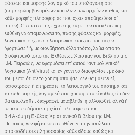
φύσεως και μορφής λογισμικό του υπολογιστή σας
(συμπεριλαμβανομένων και όλων των αρχείων καθώς και
κάθε μορφής πληροφορίας που έχετε αποθηκεύσει σ’
αυτόν). Ο επισκέπτης / χρήστης φέρει την αποκλειστική
ευθύνη να απομονώσει το, πάσης φύσεως και μορφής,
λογισμικό, αρχείο ή ηλεκτρονικό στοιχείο που τυχόν
“φορτώσει” ή, με οιονδήποτε άλλο τρόπο, λάβει από το
διαδικτυακό τόπο της Εκθέσεως Χριστιανικού Βιβλίου της
Ι.Μ. Πειραιώς, να εφαρμόσει επ’ αυτού “αντιμολυντικό”
λογισμικό (AntiVirus) και εν γένει να διασφαλίσει, με δικά
του μέσα, ότι αν το χρησιμοποιήσει δεν θα μολυνθεί,
καταστραφεί ή επηρεαστεί το λειτουργικό του σύστημα και
το κάθε μορφής λογισμικό που χρησιμοποιεί καθώς ότι δεν
θα απωλεσθεί, διαγραφεί, μεταβληθεί ή αλλοιωθεί, ολικά ή
μερικά, οιοδήποτε αρχείο ή πληροφορία του.
3.4 Ακόμη η Εκθέσις Χριστιανικού Βιβλίου της Ι.Μ.
Πειραιώς δεν φέρει καμία ευθύνη για την απώλεια
οποιασδήποτε πληροφορίας κάθε είδους καθώς και