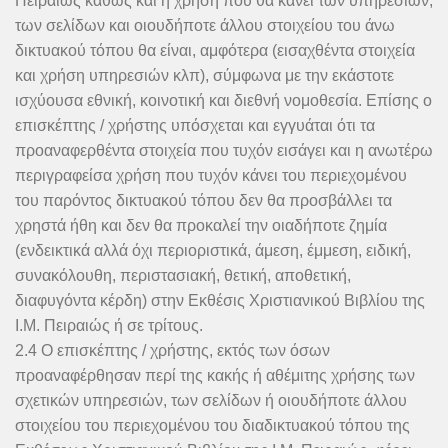
Πειραιώς καθώς και η χρήση που θα κάνει των υπηρεσιών,
των σελίδων και οιουδήποτε άλλου στοιχείου του άνω
δικτυακού τόπου θα είναι, αμφότερα (εισαχθέντα στοιχεία
και χρήση υπηρεσιών κλπ), σύμφωνα με την εκάστοτε
ισχύουσα εθνική, κοινοτική και διεθνή νομοθεσία. Επίσης ο
επισκέπτης / χρήστης υπόσχεται και εγγυάται ότι τα
προαναφερθέντα στοιχεία που τυχόν εισάγει και η ανωτέρω
περιγραφείσα χρήση που τυχόν κάνει του περιεχομένου
του παρόντος δικτυακού τόπου δεν θα προσβάλλει τα
χρηστά ήθη και δεν θα προκαλεί την οιαδήποτε ζημία
(ενδεικτικά αλλά όχι περιοριστικά, άμεση, έμμεση, ειδική,
συνακόλουθη, περιστασιακή, θετική, αποθετική,
διαφυγόντα κέρδη) στην Εκθέσις Χριστιανικού Βιβλίου της
Ι.Μ. Πειραιώς ή σε τρίτους.
2.4 Ο επισκέπτης / χρήστης, εκτός των όσων
προαναφέρθησαν περί της κακής ή αθέμιτης χρήσης των
σχετικών υπηρεσιών, των σελίδων ή οιουδήποτε άλλου
στοιχείου του περιεχομένου του διαδικτυακού τόπου της