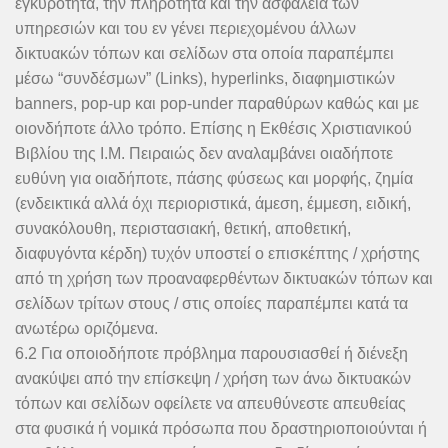
εγκυρότητα, την πληρότητα και την ασφάλεια των
υπηρεσιών και του εν γένει περιεχομένου άλλων
δικτυακών τόπων και σελίδων στα οποία παραπέμπει
μέσω “συνδέσμων” (Links), hyperlinks, διαφημιστικών
banners, pop-up και pop-under παραθύρων καθώς και με
οιονδήποτε άλλο τρόπο. Επίσης η Εκθέσις Χριστιανικού
Βιβλίου της Ι.Μ. Πειραιώς δεν αναλαμβάνει οιαδήποτε
ευθύνη για οιαδήποτε, πάσης φύσεως και μορφής, ζημία
(ενδεικτικά αλλά όχι περιοριστικά, άμεση, έμμεση, ειδική,
συνακόλουθη, περιστασιακή, θετική, αποθετική,
διαφυγόντα κέρδη) τυχόν υποστεί ο επισκέπτης / χρήστης
από τη χρήση των προαναφερθέντων δικτυακών τόπων και
σελίδων τρίτων στους / στις οποίες παραπέμπει κατά τα
ανωτέρω οριζόμενα.
6.2 Για οποιοδήποτε πρόβλημα παρουσιασθεί ή διένεξη
ανακύψει από την επίσκεψη / χρήση των άνω δικτυακών
τόπων και σελίδων οφείλετε να απευθύνεστε απευθείας
στα φυσικά ή νομικά πρόσωπα που δραστηριοποιούνται ή