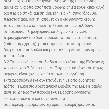
συνθήκες, συμπεριλαμβανομένης και της περίπτωσης
αμέλειας, για οποιασδήποτε μορφής ζημία (ενδεικτικά αλλά
όχι περιοριστικά, άμεση, έμμεση, ειδική, συνακόλουθη,
περιστασιακή, θετική, αποθετική ή διαφυγόντα κέρδη)
τυχόν υποστεί ο επισκέπτης / χρήστης των σελίδων,
υπηρεσιών, πληροφοριών, επιλογών και εν γένει
περιεχομένων του διαδικτυακού τόπου της στις οποίες
(επίσκεψη / χρήση), ρητά συμφωνείται, ότι προβαίνει με
δική του πρωτοβουλία και με τη πλήρη γνώση των όρων
του παρόντος.
3.2 Τα περιεχόμενα του διαδικτυακού τόπου της Εκθέσεως
Χριστιανικού Βιβλίου της Ι.Μ. Πειραιώς παρέχονται “όπως
ακριβώς είναι” χωρίς καμία απολύτως εγγύηση
εκπεφρασμένη ή και συνεπαγόμενη με οποιονδήποτε
τρόπο. Η Εκθέσις Χριστιανικού Βιβλίου της Ι.Μ. Πειραιώς
αρνείται ρητώς την παροχή κάθε μορφής εγγύησης,
εκπεφρασμένης ή και συνεπαγόμενης,
συμπεριλαμβανομένων, όχι όμως περιοριζόμενων σε