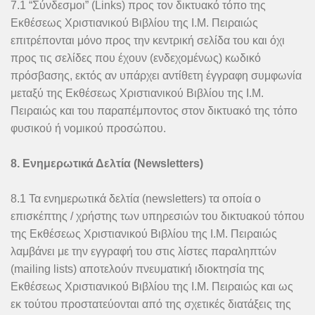
7.1 “Σύνδεσμοι” (Links) προς τον δικτυακό τόπο της
Εκθέσεως Χριστιανικού Βιβλίου της Ι.Μ. Πειραιώς
επιτρέπονται μόνο προς την κεντρική σελίδα του και όχι
προς τις σελίδες που έχουν (ενδεχομένως) κωδικό
πρόσβασης, εκτός αν υπάρχει αντίθετη έγγραφη συμφωνία
μεταξύ της Εκθέσεως Χριστιανικού Βιβλίου της Ι.Μ.
Πειραιώς και του παραπέμποντος στον δικτυακό της τόπο
φυσικού ή νομικού προσώπου.
8. Ενημερωτικά Δελτία (Newsletters)
8.1 Τα ενημερωτικά δελτία (newsletters) τα οποία ο
επισκέπτης / χρήστης των υπηρεσιών του δικτυακού τόπου
της Εκθέσεως Χριστιανικού Βιβλίου της Ι.Μ. Πειραιώς
λαμβάνει με την εγγραφή του στις λίστες παραληπτών
(mailing lists) αποτελούν πνευματική ιδιοκτησία της
Εκθέσεως Χριστιανικού Βιβλίου της Ι.Μ. Πειραιώς και ως
εκ τούτου προστατεύονται από της σχετικές διατάξεις της