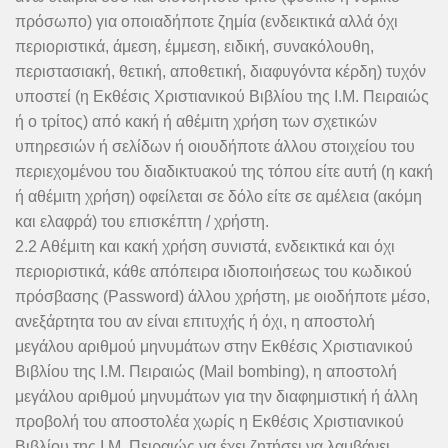
πρόσωπο) για οποιαδήποτε ζημία (ενδεικτικά αλλά όχι
περιοριστικά, άμεση, έμμεση, ειδική, συνακόλουθη,
περιστασιακή, θετική, αποθετική, διαφυγόντα κέρδη) τυχόν
υποστεί (η Εκθέσις Χριστιανικού Βιβλίου της Ι.Μ. Πειραιώς
ή ο τρίτος) από κακή ή αθέμιτη χρήση των σχετικών
υπηρεσιών ή σελίδων ή οιουδήποτε άλλου στοιχείου του
περιεχομένου του διαδικτυακού της τόπου είτε αυτή (η κακή
ή αθέμιτη χρήση) οφείλεται σε δόλο είτε σε αμέλεια (ακόμη
και ελαφρά) του επισκέπτη / χρήστη.
2.2 Αθέμιτη και κακή χρήση συνιστά, ενδεικτικά και όχι
περιοριστικά, κάθε απόπειρα ιδιοποιήσεως του κωδικού
πρόσβασης (Password) άλλου χρήστη, με οιοδήποτε μέσο,
ανεξάρτητα του αν είναι επιτυχής ή όχι, η αποστολή
μεγάλου αριθμού μηνυμάτων στην Εκθέσις Χριστιανικού
Βιβλίου της Ι.Μ. Πειραιώς (Mail bombing), η αποστολή
μεγάλου αριθμού μηνυμάτων για την διαφημιστική ή άλλη
προβολή του αποστολέα χωρίς η Εκθέσις Χριστιανικού
Βιβλίου της Ι.Μ. Πειραιώς να έχει ζητήσει να λαμβάνει