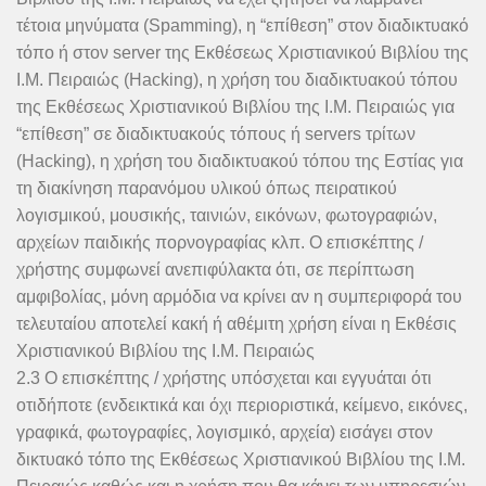
τέτοια μηνύματα (Spamming), η “επίθεση” στον διαδικτυακό
τόπο ή στον server της Εκθέσεως Χριστιανικού Βιβλίου της
Ι.Μ. Πειραιώς (Hacking), η χρήση του διαδικτυακού τόπου
της Εκθέσεως Χριστιανικού Βιβλίου της Ι.Μ. Πειραιώς για
“επίθεση” σε διαδικτυακούς τόπους ή servers τρίτων
(Hacking), η χρήση του διαδικτυακού τόπου της Εστίας για
τη διακίνηση παρανόμου υλικού όπως πειρατικού
λογισμικού, μουσικής, ταινιών, εικόνων, φωτογραφιών,
αρχείων παιδικής πορνογραφίας κλπ. Ο επισκέπτης /
χρήστης συμφωνεί ανεπιφύλακτα ότι, σε περίπτωση
αμφιβολίας, μόνη αρμόδια να κρίνει αν η συμπεριφορά του
τελευταίου αποτελεί κακή ή αθέμιτη χρήση είναι η Εκθέσις
Χριστιανικού Βιβλίου της Ι.Μ. Πειραιώς
2.3 Ο επισκέπτης / χρήστης υπόσχεται και εγγυάται ότι
οτιδήποτε (ενδεικτικά και όχι περιοριστικά, κείμενο, εικόνες,
γραφικά, φωτογραφίες, λογισμικό, αρχεία) εισάγει στον
δικτυακό τόπο της Εκθέσεως Χριστιανικού Βιβλίου της Ι.Μ.