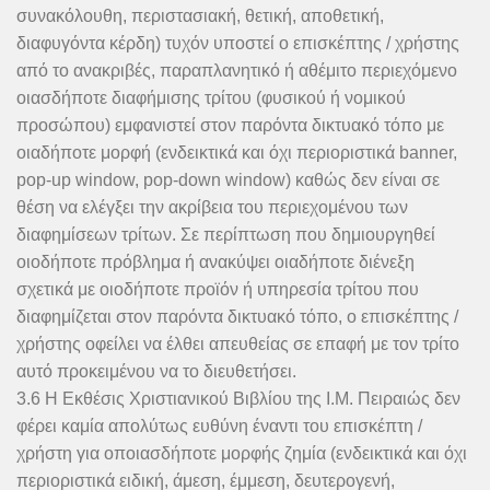
συνακόλουθη, περιστασιακή, θετική, αποθετική,
διαφυγόντα κέρδη) τυχόν υποστεί ο επισκέπτης / χρήστης
από το ανακριβές, παραπλανητικό ή αθέμιτο περιεχόμενο
οιασδήποτε διαφήμισης τρίτου (φυσικού ή νομικού
προσώπου) εμφανιστεί στον παρόντα δικτυακό τόπο με
οιαδήποτε μορφή (ενδεικτικά και όχι περιοριστικά banner,
pop-up window, pop-down window) καθώς δεν είναι σε
θέση να ελέγξει την ακρίβεια του περιεχομένου των
διαφημίσεων τρίτων. Σε περίπτωση που δημιουργηθεί
οιοδήποτε πρόβλημα ή ανακύψει οιαδήποτε διένεξη
σχετικά με οιοδήποτε προϊόν ή υπηρεσία τρίτου που
διαφημίζεται στον παρόντα δικτυακό τόπο, ο επισκέπτης /
χρήστης οφείλει να έλθει απευθείας σε επαφή με τον τρίτο
αυτό προκειμένου να το διευθετήσει.
3.6 Η Εκθέσις Χριστιανικού Βιβλίου της Ι.Μ. Πειραιώς δεν
φέρει καμία απολύτως ευθύνη έναντι του επισκέπτη /
χρήστη για οποιασδήποτε μορφής ζημία (ενδεικτικά και όχι
περιοριστικά ειδική, άμεση, έμμεση, δευτερογενή,