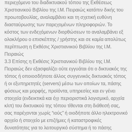
περιεχόμενο του διαδικτυακού τόπου της Εκθέσεως
Χριστιανικού Βιβλίου της Ι.Μ. Πειραιώς κατόπιν δικής του
προωτοβουλίας, αναλαμβάνει και τη σχετική ευθύνη
διασταύρωσης των παρεχομένων πληροφοριών. Το
κόστος των ενδεχόμενων διορθώσεων το αναλαμβάνει εξ
ολοκλήρου ο επισκέπτης / χρήστης και σε καμία απολύτως
περίπτωση η Εκθέσις Χριστιανικού Βιβλίου της Ι.Μ.
Πειραιώς
3.3 Επίσης η Εκθέσις Χριστιανικού Βιβλίου της Ι.Μ.
Πειραιώς δεν εξασφαλίζει ούτε εγγυάται ότι ο δικτυακός της
τόπος ή οποιοσδήποτε άλλος συγγενικός δικτυακός τόπος
ή οι εξυπηρετητές (servers) μέσω των οποίων τα, πάσης
φύσεως και μορφής, προϊόντα, υπηρεσίες και εν γένει
στοιχεία (ενδεικτικά και όχι περιοριστικά λογισμικό, αρχεία
κλπ) του δικτυακού της τόπου τίθενται στη διάθεσή σας,
σας παρέχονται χωρίς “ιούς” ή οιοδήποτε άλλο ηλεκτρονικό
αρχείο ή στοιχείο με επιζήμιες ή καταστροφικές
δυνατότητες για το λειτουργικό σύστημα ή το πάσης