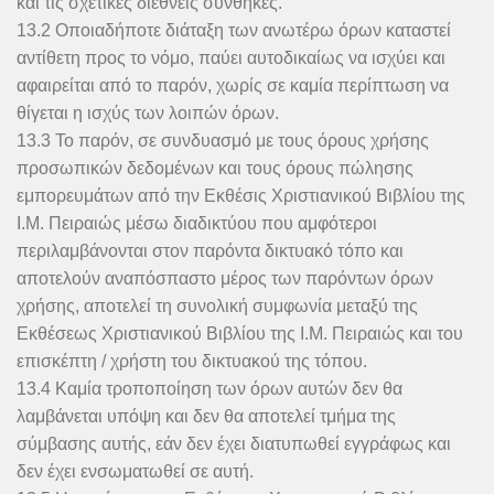
και τις σχετικές διεθνείς συνθήκες.
13.2 Οποιαδήποτε διάταξη των ανωτέρω όρων καταστεί
αντίθετη προς το νόμο, παύει αυτοδικαίως να ισχύει και
αφαιρείται από το παρόν, χωρίς σε καμία περίπτωση να
θίγεται η ισχύς των λοιπών όρων.
13.3 Το παρόν, σε συνδυασμό με τους όρους χρήσης
προσωπικών δεδομένων και τους όρους πώλησης
εμπορευμάτων από την Εκθέσις Χριστιανικού Βιβλίου της
Ι.Μ. Πειραιώς μέσω διαδικτύου που αμφότεροι
περιλαμβάνονται στον παρόντα δικτυακό τόπο και
αποτελούν αναπόσπαστο μέρος των παρόντων όρων
χρήσης, αποτελεί τη συνολική συμφωνία μεταξύ της
Εκθέσεως Χριστιανικού Βιβλίου της Ι.Μ. Πειραιώς και του
επισκέπτη / χρήστη του δικτυακού της τόπου.
13.4 Καμία τροποποίηση των όρων αυτών δεν θα
λαμβάνεται υπόψη και δεν θα αποτελεί τμήμα της
σύμβασης αυτής, εάν δεν έχει διατυπωθεί εγγράφως και
δεν έχει ενσωματωθεί σε αυτή.