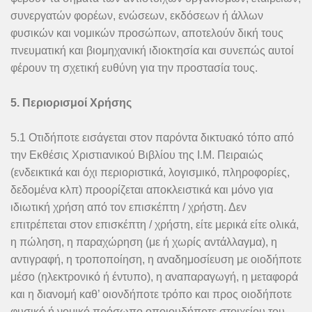
συνεργατών φορέων, ενώσεων, εκδόσεων ή άλλων
φυσικών και νομικών προσώπων, αποτελούν δική τους
πνευματική και βιομηχανική ιδιοκτησία και συνεπώς αυτοί
φέρουν τη σχετική ευθύνη για την προστασία τους.
5. Περιορισμοί Χρήσης
5.1 Οτιδήποτε εισάγεται στον παρόντα δικτυακό τόπο από
την Εκθέσις Χριστιανικού Βιβλίου της Ι.Μ. Πειραιώς
(ενδεικτικά και όχι περιοριστικά, λογισμικό, πληροφορίες,
δεδομένα κλπ) προορίζεται αποκλειστικά και μόνο για
ιδιωτική χρήση από τον επισκέπτη / χρήστη. Δεν
επιτρέπεται στον επισκέπτη / χρήστη, είτε μερικά είτε ολικά,
η πώληση, η παραχώρηση (με ή χωρίς αντάλλαγμα), η
αντιγραφή, η τροποποίηση, η αναδημοσίευση με οιοδήποτε
μέσο (ηλεκτρονικό ή έντυπο), η αναπαραγωγή, η μεταφορά
και η διανομή καθ’ οιονδήποτε τρόπο και προς οιοδήποτε
φυσικό ή νομικό πρόσωπο οποιουδήποτε στοιχείου του