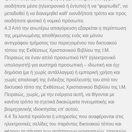
οιοδήποτε μέσο (ηλεκτρονικό ή έντυπο) ή να “φορτωθεί”, να
μεταδοθεί ή να διανεμηθεί καθ’ οιονδήποτε τρόπο και προς
οιοδήποτε φυσικό ή νομικό πρόσωπο.
4.3 Από την ανωτέρω απαγόρευση εξαιρείται η περίπτωση
της μεμονωμένης αποθήκευσης ενός και μόνου
αντιγράφου τμήματος του περιεχομένου του δικτυακού
τόπου της Εκθέσεως Χριστιανικού Βιβλίου της Ι.Μ.
Πειραιώς σε έναν απλό προσωπικό Η/Υ (ηλεκτρονικό
υπολογιστή) για αυστηρά προσωπική – ιδιωτική και όχι
δημόσια (με ή χωρίς αντάλλαγμα) ή εμπορική χρήση και
χωρίς απαλοιφή της ένδειξης προέλευσής του από τον
δικτυακό τόπο της Εκθέσεως Χριστιανικού Βιβλίου της Ι.Μ.
Πειραιώς, χωρίς, με την ενέργεια αυτή, να θίγονται με
κανένα τρόπο τα σχετικά δικαιώματα πνευματικής και
βιομηχανικής ιδιοκτησίας επ’ αυτού.
4.4 Τα λοιπά προϊόντα ή υπηρεσίες που αναφέρονται στις
ηλεκτρονικές σελίδες του παρόντος δικτυακού τόπου και
φέρουν τα σήματα των αντίστοιχων οργανισμών, εταιρειών,