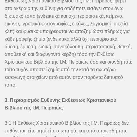
Εκθέσεως Χριστιανικού Βιβλίου της Ι.Μ. Πειραιώς, φέρει
στο ακέραιο την ευθύνη για οτιδήποτε εισάγει στον άνω
δικτυακό τόπο (ενδεικτικά και όχι περιοριστικά, κείμενο,
εικόνες, γραφικά φωτογραφίες, εικόνες, λογισμικό, αρχεία
κλπ) και φυσικά υποχρεούται να αποζημιώσει πλήρως για
κάθε μορφής ζημία (ενδεικτικά αλλά όχι περιοριστικά,
άμεση, έμμεση, ειδική, συνακόλουθη, περιστασιακή, θετική,
αποθετική και διαφυγόντα κέρδη) τόσο την Εκθέσις
Χριστιανικού Βιβλίου της Ι.Μ. Πειραιώς όσο και οιονδήποτε
τρίτο τυχόν υποστεί ζημία από την κατά τα ανωτέρω
εισαγωγή στοιχείων από αυτόν στον παρόντα δικτυακό
τόπο.
3. Περιορισμός Ευθύνης Εκθέσεως Χριστιανικού
Βιβλίου της Ι.Μ. Πειραιώς
3.1 Η Εκθέσις Χριστιανικού Βιβλίου της Ι.Μ. Πειραιώς δεν
ευθύνεται, είτε ρητά είτε σιωπηρά, και υπό οποιεσδήποτε