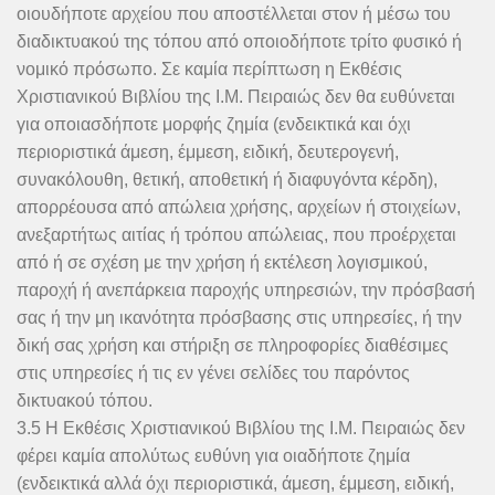
οιουδήποτε αρχείου που αποστέλλεται στον ή μέσω του
διαδικτυακού της τόπου από οποιοδήποτε τρίτο φυσικό ή
νομικό πρόσωπο. Σε καμία περίπτωση η Εκθέσις
Χριστιανικού Βιβλίου της Ι.Μ. Πειραιώς δεν θα ευθύνεται
για οποιασδήποτε μορφής ζημία (ενδεικτικά και όχι
περιοριστικά άμεση, έμμεση, ειδική, δευτερογενή,
συνακόλουθη, θετική, αποθετική ή διαφυγόντα κέρδη),
απορρέουσα από απώλεια χρήσης, αρχείων ή στοιχείων,
ανεξαρτήτως αιτίας ή τρόπου απώλειας, που προέρχεται
από ή σε σχέση με την χρήση ή εκτέλεση λογισμικού,
παροχή ή ανεπάρκεια παροχής υπηρεσιών, την πρόσβασή
σας ή την μη ικανότητα πρόσβασης στις υπηρεσίες, ή την
δική σας χρήση και στήριξη σε πληροφορίες διαθέσιμες
στις υπηρεσίες ή τις εν γένει σελίδες του παρόντος
δικτυακού τόπου.
3.5 Η Εκθέσις Χριστιανικού Βιβλίου της Ι.Μ. Πειραιώς δεν
φέρει καμία απολύτως ευθύνη για οιαδήποτε ζημία
(ενδεικτικά αλλά όχι περιοριστικά, άμεση, έμμεση, ειδική,