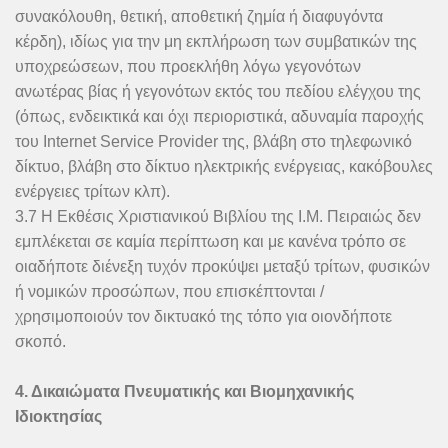
συνακόλουθη, θετική, αποθετική ζημία ή διαφυγόντα
κέρδη), ιδίως για την μη εκπλήρωση των συμβατικών της
υποχρεώσεων, που προεκλήθη λόγω γεγονότων
ανωτέρας βίας ή γεγονότων εκτός του πεδίου ελέγχου της
(όπως, ενδεικτικά και όχι περιοριστικά, αδυναμία παροχής
του Internet Service Provider της, βλάβη στο τηλεφωνικό
δίκτυο, βλάβη στο δίκτυο ηλεκτρικής ενέργειας, κακόβουλες
ενέργειες τρίτων κλπ).
3.7 Η Εκθέσις Χριστιανικού Βιβλίου της Ι.Μ. Πειραιώς δεν
εμπλέκεται σε καμία περίπτωση και με κανένα τρόπο σε
οιαδήποτε διένεξη τυχόν προκύψει μεταξύ τρίτων, φυσικών
ή νομικών προσώπων, που επισκέπτονται /
χρησιμοποιούν τον δικτυακό της τόπο για οιονδήποτε
σκοπό.
4. Δικαιώματα Πνευματικής και Βιομηχανικής
Ιδιοκτησίας