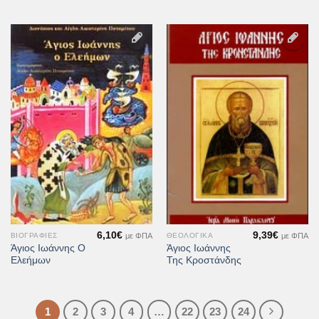
Προσθήκη
Προσθήκη
στη Λίστα
στη Λίστα
Επιθυμιών
Επιθυμιών
6,10
€
9,39
€
με ΦΠΑ
με ΦΠΑ
ΒΙΟΓΡΑΦΊΕΣ
ΘΕΟΛΟΓΙΚΆ
Άγιος Ιωάννης Ο
Άγιος Ιωάννης
Ελεήμων
Της Κροστάνδης
1
2
3
4
…
22
23
24