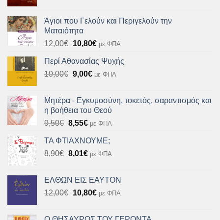
price
τρέχουσα
was:
τιμή
Άγιοι που Γελούν και Περιγελούν την
10,90€.
είναι:
Ματαιότητα
9,80€.
Original
Η
12,00
€
10,80
€
με ΦΠΑ
price
τρέχουσα
Περί Αθανασίας Ψυχής
was:
τιμή
Original
Η
10,00
€
12,00€.
9,00
€
είναι:
με ΦΠΑ
price
τρέχουσα
10,80€.
was:
τιμή
Μητέρα - Εγκυμοσύνη, τοκετός, σαραντισμός και
10,00€.
είναι:
η βοήθεια του Θεού
9,00€.
Original
Η
9,50
€
8,55
€
με ΦΠΑ
price
τρέχουσα
ΤΑ ΦΤΙΑΧΝΟΥΜΕ;
was:
τιμή
Original
Η
8,90
€
9,50€.
8,01
€
είναι:
με ΦΠΑ
price
τρέχουσα
8,55€.
was:
τιμή
ΕΛΘΩΝ ΕΙΣ ΕΑΥΤΟΝ
8,90€.
είναι:
Original
Η
12,00
€
10,80
€
με ΦΠΑ
8,01€.
price
τρέχουσα
was:
τιμή
Ο ΘΗΣΑΥΡΟΣ ΤΟΥ ΓΕΡΟΝΤΑ