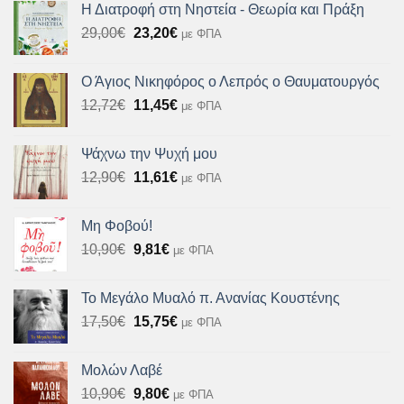
Η Διατροφή στη Νηστεία - Θεωρία και Πράξη
Original
Η
29,00
€
23,20
€
με ΦΠΑ
price
τρέχουσα
was:
τιμή
Ο Άγιος Νικηφόρος ο Λεπρός ο Θαυματουργός
29,00€.
είναι:
Original
Η
12,72
€
11,45
€
με ΦΠΑ
23,20€.
price
τρέχουσα
was:
τιμή
Ψάχνω την Ψυχή μου
12,72€.
είναι:
Original
Η
12,90
€
11,61
€
με ΦΠΑ
11,45€.
price
τρέχουσα
was:
τιμή
Μη Φοβού!
12,90€.
είναι:
Original
Η
10,90
€
9,81
€
με ΦΠΑ
11,61€.
price
τρέχουσα
was:
τιμή
Το Μεγάλο Μυαλό π. Ανανίας Κουστένης
10,90€.
είναι:
Original
Η
17,50
€
15,75
€
με ΦΠΑ
9,81€.
price
τρέχουσα
was:
τιμή
Μολών Λαβέ
17,50€.
είναι:
Original
Η
10,90
€
9,80
€
με ΦΠΑ
15,75€.