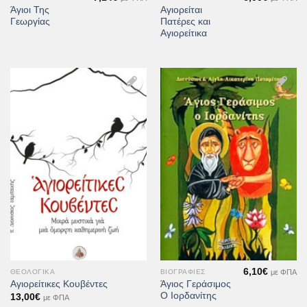
Άγιοι Της
Αγιορείται
Γεωργίας
Πατέρες και
Αγιορείτικα
Προσθήκη
Προσθήκη
στη Λίστα
στη Λίστα
Επιθυμιών
Επιθυμιών
6,10
€
με ΦΠΑ
ΘΕΟΛΟΓΙΚΆ
ΒΙΟΓΡΑΦΊΕΣ
Άγιος Γεράσιμος
Αγιορείτικες Κουβέντες
Ο Ιορδανίτης
13,00
€
με ΦΠΑ