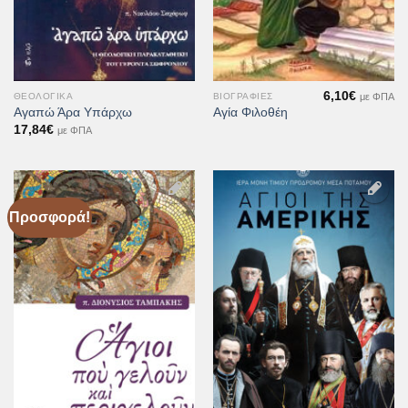
6,10
€
με ΦΠΑ
ΘΕΟΛΟΓΙΚΆ
ΒΙΟΓΡΑΦΊΕΣ
Αγαπώ Άρα Υπάρχω
Αγία Φιλοθέη
17,84
€
με ΦΠΑ
Προσφορά!
Προσθήκη
Προσθήκη
στη Λίστα
στη Λίστα
Επιθυμιών
Επιθυμιών