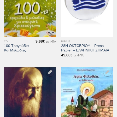
9,68
€
με ΦΠΑ
CD
ΒΙΒΛΊΑ
100 Τραγούδια
28Η ΟΚΤΩΒΡΙΟΥ – Press
Και Μελωδίες
Papier – ΕΛΛΗΝΙΚΗ ΣΗΜΑΙΑ
45,00
€
με ΦΠΑ
Προσθήκη
Προσθήκη
στη Λίστα
στη Λίστα
Επιθυμιών
Επιθυμιών