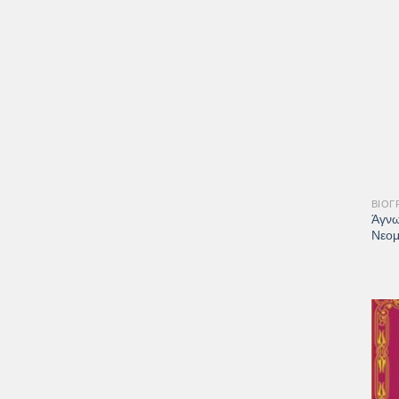
+
ΒΙΟΓ
Άγνω
Νεομ