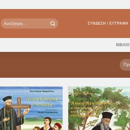
Αναζήτηση
ΣΎΝΔΕΣΗ / ΕΓΓΡΑΦΉ
για:
ΒΙΒΛΙ
Προσθήκη
Προσθ
στη Λίστα
στη Λί
Επιθυμιών
Επιθυ