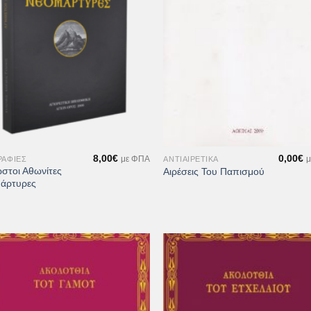
+
8,00
€
0,00
€
ΡΑΦΊΕΣ
ΑΝΤΙΑΙΡΕΤΙΚΆ
με ΦΠΑ
μ
στοι Αθωνίτες
Αιρέσεις Του Παπισμού
άρτυρες
Προσθήκη
Προσθ
στη Λίστα
στη Λί