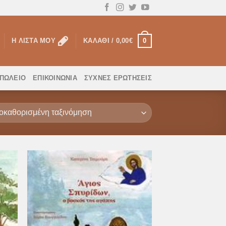
0
Η ΛΊΣΤΑ ΜΟΥ
ΚΑΛΆΘΙ /
0,00
€
ΟΠΩΛΕΙΟ
ΕΠΙΚΟΙΝΩΝΊΑ
ΣΥΧΝΈΣ ΕΡΩΤΉΣΕΙΣ
ήκη
Προσθήκη
στα
στη Λίστα
μιών
Επιθυμιών