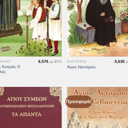
+
6,57
€
5,63
€
ΡΑΦΊΕΣ
ΒΙΟΓΡΑΦΊΕΣ
με ΦΠΑ
μ
ς Κοσμάς Ο
Άγιος Νεκτάριος
λός
Προσφορά!
Προσθήκη
Προσθ
στη Λίστα
στη Λί
Επιθυμιών
Επιθυ