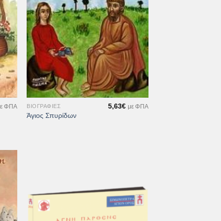
+
5,63
€
ΒΙΟΓΡΑΦΊΕΣ
ε ΦΠΑ
με ΦΠΑ
Άγιος Σπυρίδων
ήκη
Προσθήκη
στα
στη Λίστα
μιών
Επιθυμιών