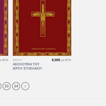
μιών
Επιθυμιών
+
8,00
€
ΒΙΒΛΊΑ
ε ΦΠΑ
με ΦΠΑ
ΑΚΟΛΟΥΘΙΑ ΤΟΥ
ΙΕΡΟΥ ΕΥΧΕΛΑΙΟΥ
23
24