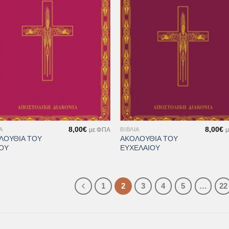
Επιθυμιών
Επιθυ
+
8,00
€
8,00
€
Α
ΒΙΒΛΊΑ
με ΦΠΑ
μ
ΛΟΥΘΙΑ ΤΟΥ
ΑΚΟΛΟΥΘΙΑ ΤΟΥ
ΟΥ
ΕΥΧΕΛΑΙΟΥ
1
2
3
4
5
…
22