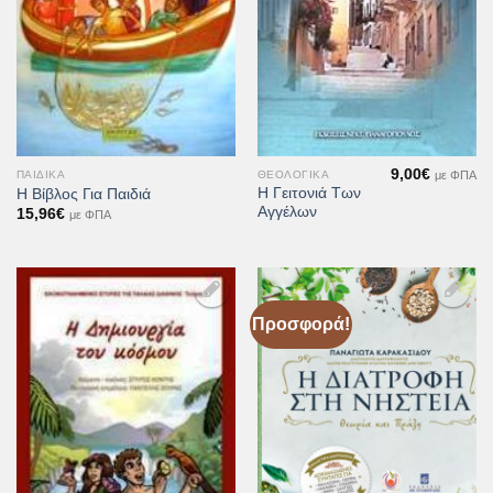
9,00
€
με ΦΠΑ
ΠΑΙΔΙΚΆ
ΘΕΟΛΟΓΙΚΆ
Η Γειτονιά Των
Η Βίβλος Για Παιδιά
Αγγέλων
15,96
€
με ΦΠΑ
Προσφορά!
Προσθήκη
Προσθήκη
στη Λίστα
στη Λίστα
Επιθυμιών
Επιθυμιών