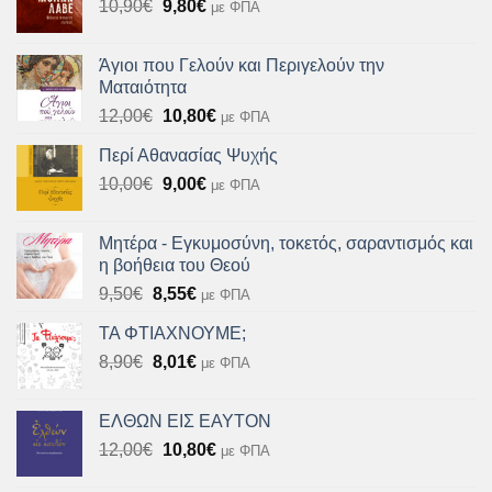
Original
Η
10,90
€
9,80
€
με ΦΠΑ
15,75€.
price
τρέχουσα
was:
τιμή
Άγιοι που Γελούν και Περιγελούν την
10,90€.
είναι:
Ματαιότητα
9,80€.
Original
Η
12,00
€
10,80
€
με ΦΠΑ
price
τρέχουσα
Περί Αθανασίας Ψυχής
was:
τιμή
Original
Η
10,00
€
12,00€.
9,00
€
είναι:
με ΦΠΑ
price
τρέχουσα
10,80€.
was:
τιμή
Μητέρα - Εγκυμοσύνη, τοκετός, σαραντισμός και
10,00€.
είναι:
η βοήθεια του Θεού
9,00€.
Original
Η
9,50
€
8,55
€
με ΦΠΑ
price
τρέχουσα
ΤΑ ΦΤΙΑΧΝΟΥΜΕ;
was:
τιμή
Original
Η
8,90
€
9,50€.
8,01
€
είναι:
με ΦΠΑ
price
τρέχουσα
8,55€.
was:
τιμή
ΕΛΘΩΝ ΕΙΣ ΕΑΥΤΟΝ
8,90€.
είναι:
Original
Η
12,00
€
10,80
€
με ΦΠΑ
8,01€.
price
τρέχουσα