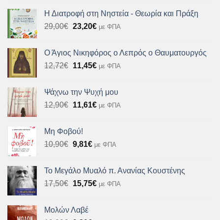
Η Διατροφή στη Νηστεία - Θεωρία και Πράξη
Original
Η
29,00
€
23,20
€
με ΦΠΑ
price
τρέχουσα
was:
τιμή
Ο Άγιος Νικηφόρος ο Λεπρός ο Θαυματουργός
29,00€.
είναι:
Original
Η
12,72
€
11,45
€
με ΦΠΑ
23,20€.
price
τρέχουσα
was:
τιμή
Ψάχνω την Ψυχή μου
12,72€.
είναι:
Original
Η
12,90
€
11,61
€
με ΦΠΑ
11,45€.
price
τρέχουσα
was:
τιμή
Μη Φοβού!
12,90€.
είναι:
Original
Η
10,90
€
9,81
€
με ΦΠΑ
11,61€.
price
τρέχουσα
was:
τιμή
Το Μεγάλο Μυαλό π. Ανανίας Κουστένης
10,90€.
είναι:
Original
Η
17,50
€
15,75
€
με ΦΠΑ
9,81€.
price
τρέχουσα
was:
τιμή
Μολών Λαβέ
17,50€.
είναι: