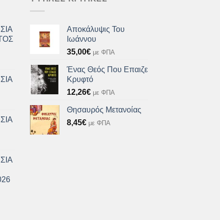
ΣΙΑ
Αποκάλυψις Του
ΤΟΣ
Ιωάννου
35,00
€
με ΦΠΑ
Ένας Θεός Που Επαιζε
ΣΙΑ
Κρυφτό
12,26
€
με ΦΠΑ
Θησαυρός Μετανοίας
ΣΙΑ
8,45
€
με ΦΠΑ
ΣΙΑ
026