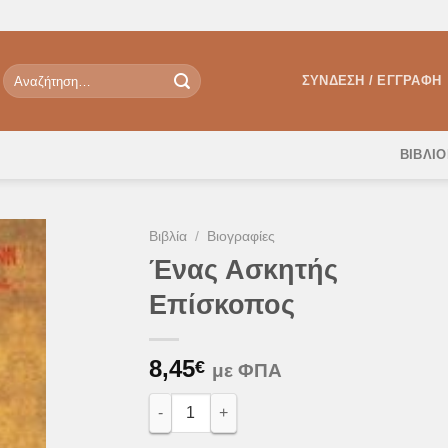
Αναζήτηση
ΣΎΝΔΕΣΗ / ΕΓΓΡΑΦΉ
για:
ΒΙΒΛΙ
Βιβλία
/
Βιογραφίες
Ένας Ασκητής
Επίσκοπος
θήκη
Λίστα
υμιών
8,45
€
με ΦΠΑ
Ένας Ασκητής Επίσκοπος ποσότητα