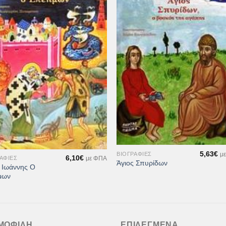
Προσθήκη
Προσθ
στη Λίστα
στη Λί
Επιθυμιών
Επιθυμ
+
5,63
€
ΒΙΟΓΡΑΦΊΕΣ
μ
6,10
€
ΑΦΊΕΣ
με ΦΠΑ
Άγιος Σπυρίδων
ς Ιωάννης Ο
μων
ΜΟΦΙΛΉ
ΕΠΙΛΕΓΜΈΝΑ