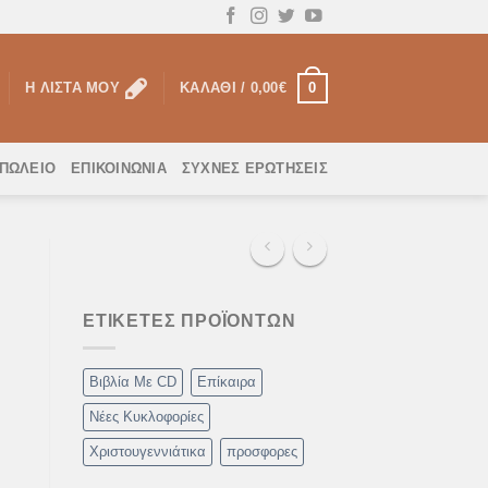
0
Η ΛΊΣΤΑ ΜΟΥ
ΚΑΛΆΘΙ /
0,00
€
ΟΠΩΛΕΙΟ
ΕΠΙΚΟΙΝΩΝΊΑ
ΣΥΧΝΈΣ ΕΡΩΤΉΣΕΙΣ
ΕΤΙΚΈΤΕΣ ΠΡΟΪΌΝΤΩΝ
Βιβλία Με CD
Επίκαιρα
Νέες Κυκλοφορίες
Χριστουγεννιάτικα
προσφορες