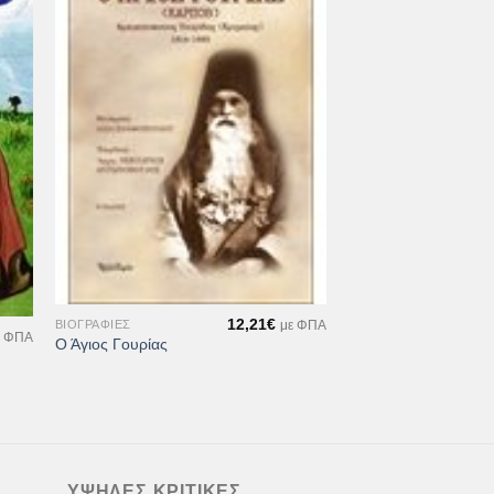
ήκη
Προσθήκη
στα
στη Λίστα
ιών
Επιθυμιών
+
12,21
€
ΒΙΟΓΡΑΦΊΕΣ
με ΦΠΑ
ε ΦΠΑ
Ο Άγιος Γουρίας
ΥΨΗΛΈΣ ΚΡΙΤΙΚΈΣ