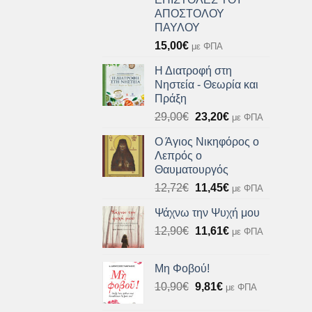
ΑΠΟΣΤΟΛΟΥ
ΠΑΥΛΟΥ
15,00
€
με ΦΠΑ
Η Διατροφή στη
Νηστεία - Θεωρία και
Πράξη
Original
Η
29,00
€
23,20
€
με ΦΠΑ
price
τρέχουσα
Ο Άγιος Νικηφόρος ο
was:
τιμή
Λεπρός ο
29,00€.
είναι:
Θαυματουργός
23,20€.
Original
Η
12,72
€
11,45
€
με ΦΠΑ
price
τρέχουσα
Ψάχνω την Ψυχή μου
was:
τιμή
Original
Η
12,90
€
12,72€.
11,61
€
είναι:
με ΦΠΑ
price
τρέχουσα
11,45€.
was:
τιμή
Μη Φοβού!
12,90€.
είναι:
Original
Η
10,90
€
9,81
€
με ΦΠΑ
11,61€.
price
τρέχουσα