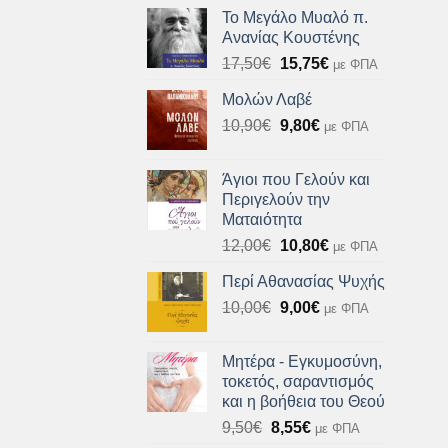
was:
τιμή
Το Μεγάλο Μυαλό π.
10,90€.
είναι:
Ανανίας Κουστένης
9,81€.
Original
Η
17,50
€
15,75
€
με ΦΠΑ
price
τρέχουσα
Μολών Λαβέ
was:
τιμή
Original
Η
10,90
€
17,50€.
9,80
€
είναι:
με ΦΠΑ
price
τρέχουσα
15,75€.
was:
τιμή
Άγιοι που Γελούν και
10,90€.
είναι:
Περιγελούν την
9,80€.
Ματαιότητα
Original
Η
12,00
€
10,80
€
με ΦΠΑ
price
τρέχουσα
Περί Αθανασίας Ψυχής
was:
τιμή
Original
Η
10,00
€
12,00€.
9,00
€
είναι:
με ΦΠΑ
price
τρέχουσα
10,80€.
was:
τιμή
Μητέρα - Εγκυμοσύνη,
10,00€.
είναι:
τοκετός, σαραντισμός
9,00€.
και η βοήθεια του Θεού
Original
Η
9,50
€
8,55
€
με ΦΠΑ
price
τρέχουσα