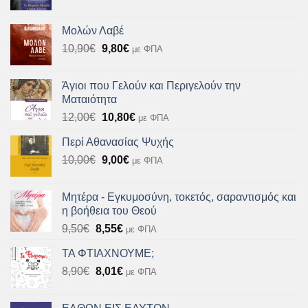
price
τρέχουσα
was:
τιμή
Μολών Λαβέ
17,50€.
είναι:
Original
Η
10,90
€
9,80
€
με ΦΠΑ
15,75€.
price
τρέχουσα
was:
τιμή
Άγιοι που Γελούν και Περιγελούν την
10,90€.
είναι:
Ματαιότητα
9,80€.
Original
Η
12,00
€
10,80
€
με ΦΠΑ
price
τρέχουσα
Περί Αθανασίας Ψυχής
was:
τιμή
Original
Η
10,00
€
12,00€.
9,00
€
είναι:
με ΦΠΑ
price
τρέχουσα
10,80€.
was:
τιμή
Μητέρα - Εγκυμοσύνη, τοκετός, σαραντισμός και
10,00€.
είναι:
η βοήθεια του Θεού
9,00€.
Original
Η
9,50
€
8,55
€
με ΦΠΑ
price
τρέχουσα
ΤΑ ΦΤΙΑΧΝΟΥΜΕ;
was:
τιμή
Original
Η
8,90
€
9,50€.
8,01
€
είναι:
με ΦΠΑ
price
τρέχουσα
8,55€.
was:
τιμή