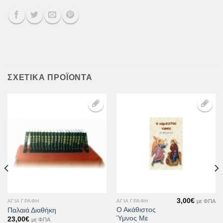
ΣΧΕΤΙΚΆ ΠΡΟΪΌΝΤΑ
Προσθήκη
Προσθήκη
στη Λίστα
στη Λίστα
Επιθυμιών
Επιθυμιών
3,00
€
με ΦΠΑ
ΑΓΊΑ ΓΡΑΦΉ
ΑΓΊΑ ΓΡΑΦΉ
Ο Ακάθιστος
Παλαιά Διαθήκη
Ύμνος Με
23,00
€
με ΦΠΑ