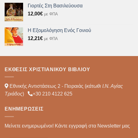
Γιορτές Στη Βασιλεύουσα
12,00
€
με ΦΠΑ
Η Εξομολόγηση Ενός Γονιού
12,21
€
με ΦΠΑ
ΈΚΘΕΣΙΣ ΧΡΙΣΤΙΑΝΙΚΟΎ ΒΙΒΛΊΟΥ
Εθνικής Αντιστάσεως 2 - Πειραιάς (
κάτωθι Ι.Ν. Αγίας
Τριάδος
)
+30 210 4122 625
ΕΝΗΜΕΡΏΣΕΙΣ
Μείνετε ενημερωμένοι! Κάντε εγγραφή στα Newsletter μας