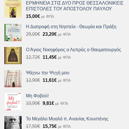
ΕΡΜΗΝΕΙΑ ΣΤΙΣ ΔΥΟ ΠΡΟΣ ΘΕΣΣΑΛΟΝΙΚΕΙΣ
ΕΠΙΣΤΟΛΕΣ ΤΟΥ ΑΠΟΣΤΟΛΟΥ ΠΑΥΛΟΥ
15,00
€
με ΦΠΑ
Η Διατροφή στη Νηστεία - Θεωρία και Πράξη
Original
Η
29,00
€
23,20
€
με ΦΠΑ
price
τρέχουσα
was:
τιμή
Ο Άγιος Νικηφόρος ο Λεπρός ο Θαυματουργός
29,00€.
είναι:
Original
Η
12,72
€
11,45
€
με ΦΠΑ
23,20€.
price
τρέχουσα
was:
τιμή
Ψάχνω την Ψυχή μου
12,72€.
είναι:
Original
Η
12,90
€
11,61
€
με ΦΠΑ
11,45€.
price
τρέχουσα
was:
τιμή
Μη Φοβού!
12,90€.
είναι:
Original
Η
10,90
€
9,81
€
με ΦΠΑ
11,61€.
price
τρέχουσα
was:
τιμή
Το Μεγάλο Μυαλό π. Ανανίας Κουστένης
10,90€.
είναι:
Original
Η
17,50
€
15,75
€
με ΦΠΑ
9,81€.