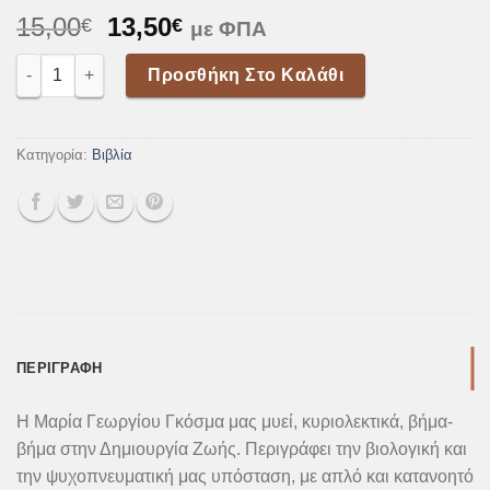
Original
Η
15,00
13,50
€
€
με ΦΠΑ
price
τρέχουσα
ΔΗΜΙΟΥΡΓΙΑ ΖΩΗΣ ποσότητα
was:
τιμή
Προσθήκη Στο Καλάθι
15,00€.
είναι:
13,50€.
Κατηγορία:
Βιβλία
ΠΕΡΙΓΡΑΦΉ
Η Μαρία Γεωργίου Γκόσμα μας μυεί, κυριολεκτικά, βήμα-
βήμα στην Δημιουργία Ζωής. Περιγράφει την βιολογική και
την ψυχοπνευματική μας υπόσταση, με απλό και κατανοητό