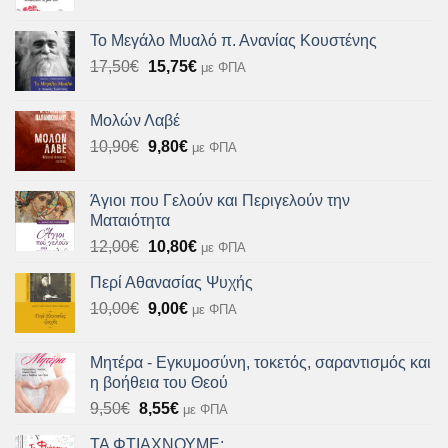
price
τρέχουσα
was:
τιμή
Το Μεγάλο Μυαλό π. Ανανίας Κουστένης
10,90€.
είναι:
Original
Η
17,50
€
15,75
€
με ΦΠΑ
9,81€.
price
τρέχουσα
was:
τιμή
Μολών Λαβέ
17,50€.
είναι:
Original
Η
10,90
€
9,80
€
με ΦΠΑ
15,75€.
price
τρέχουσα
was:
τιμή
Άγιοι που Γελούν και Περιγελούν την
10,90€.
είναι:
Ματαιότητα
9,80€.
Original
Η
12,00
€
10,80
€
με ΦΠΑ
price
τρέχουσα
Περί Αθανασίας Ψυχής
was:
τιμή
Original
Η
10,00
€
12,00€.
9,00
€
είναι:
με ΦΠΑ
price
τρέχουσα
10,80€.
was:
τιμή
Μητέρα - Εγκυμοσύνη, τοκετός, σαραντισμός και
10,00€.
είναι:
η βοήθεια του Θεού
9,00€.
Original
Η
9,50
€
8,55
€
με ΦΠΑ
price
τρέχουσα
ΤΑ ΦΤΙΑΧΝΟΥΜΕ;