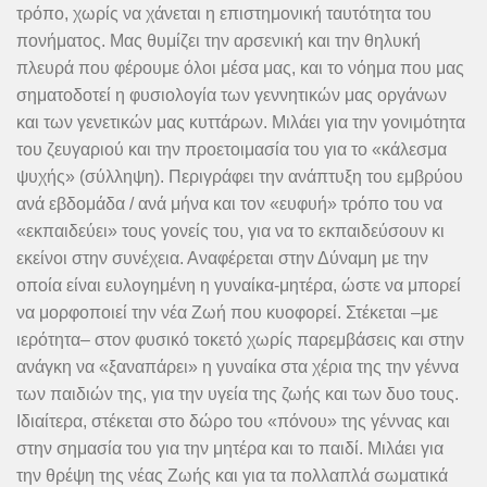
τρόπο, χωρίς να χάνεται η επιστημονική ταυτότητα του
πονήματος. Μας θυμίζει την αρσενική και την θηλυκή
πλευρά που φέρουμε όλοι μέσα μας, και το νόημα που μας
σηματοδοτεί η φυσιολογία των γεννητικών μας οργάνων
και των γενετικών μας κυττάρων. Μιλάει για την γονιμότητα
του ζευγαριού και την προετοιμασία του για το «κάλεσμα
ψυχής» (σύλληψη). Περιγράφει την ανάπτυξη του εμβρύου
ανά εβδομάδα / ανά μήνα και τoν «ευφυή» τρόπο του να
«εκπαιδεύει» τους γονείς του, για να το εκπαιδεύσουν κι
εκείνοι στην συνέχεια. Αναφέρεται στην Δύναμη με την
οποία είναι ευλογημένη η γυναίκα-μητέρα, ώστε να μπορεί
να μορφοποιεί την νέα Ζωή που κυοφορεί. Στέκεται –με
ιερότητα– στον φυσικό τοκετό χωρίς παρεμβάσεις και στην
ανάγκη να «ξαναπάρει» η γυναίκα στα χέρια της την γέννα
των παιδιών της, για την υγεία της ζωής και των δυο τους.
Ιδιαίτερα, στέκεται στο δώρο του «πόνου» της γέννας και
στην σημασία του για την μητέρα και το παιδί. Μιλάει για
την θρέψη της νέας Ζωής και για τα πολλαπλά σωματικά