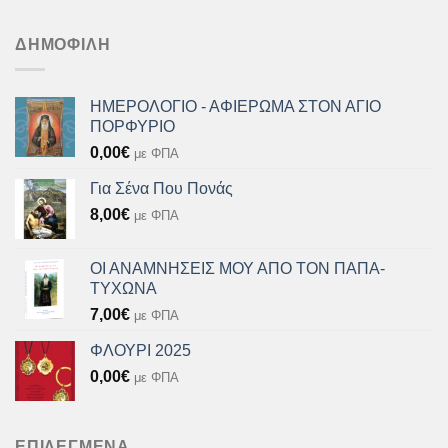
was:
τιμή
8,00€.
είναι:
ΔΗΜΟΦΙΛΉ
7,20€.
ΗΜΕΡΟΛΟΓΙΟ - ΑΦΙΕΡΩΜΑ ΣΤΟΝ ΑΓΙΟ
ΠΟΡΦΥΡΙΟ
0,00
€
με ΦΠΑ
Για Σένα Που Πονάς
8,00
€
με ΦΠΑ
ΟΙ ΑΝΑΜΝΗΣΕΙΣ ΜΟΥ ΑΠΟ ΤΟΝ ΠΑΠΑ-
ΤΥΧΩΝΑ
7,00
€
με ΦΠΑ
ΦΛΟΥΡΙ 2025
0,00
€
με ΦΠΑ
ΕΠΙΛΕΓΜΈΝΑ