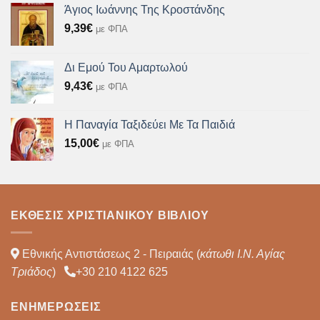
Άγιος Ιωάννης Της Κροστάνδης
9,39
€
με ΦΠΑ
Δι Εμού Του Αμαρτωλού
9,43
€
με ΦΠΑ
Η Παναγία Ταξιδεύει Με Τα Παιδιά
15,00
€
με ΦΠΑ
ΈΚΘΕΣΙΣ ΧΡΙΣΤΙΑΝΙΚΟΎ ΒΙΒΛΊΟΥ
Εθνικής Αντιστάσεως 2 - Πειραιάς (
κάτωθι Ι.Ν. Αγίας
Τριάδος
)
+30 210 4122 625
ΕΝΗΜΕΡΏΣΕΙΣ