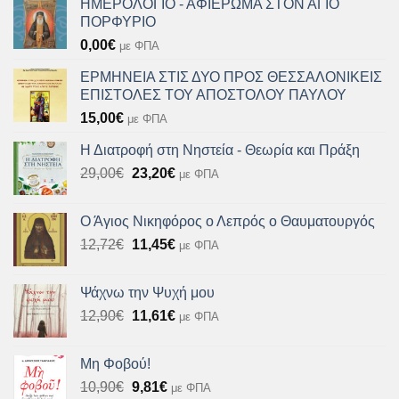
ΗΜΕΡΟΛΟΓΙΟ - ΑΦΙΕΡΩΜΑ ΣΤΟΝ ΑΓΙΟ
ΠΟΡΦΥΡΙΟ
0,00
€
με ΦΠΑ
ΕΡΜΗΝΕΙΑ ΣΤΙΣ ΔΥΟ ΠΡΟΣ ΘΕΣΣΑΛΟΝΙΚΕΙΣ
ΕΠΙΣΤΟΛΕΣ ΤΟΥ ΑΠΟΣΤΟΛΟΥ ΠΑΥΛΟΥ
15,00
€
με ΦΠΑ
Η Διατροφή στη Νηστεία - Θεωρία και Πράξη
Original
Η
29,00
€
23,20
€
με ΦΠΑ
price
τρέχουσα
was:
τιμή
Ο Άγιος Νικηφόρος ο Λεπρός ο Θαυματουργός
29,00€.
είναι:
Original
Η
12,72
€
11,45
€
με ΦΠΑ
23,20€.
price
τρέχουσα
was:
τιμή
Ψάχνω την Ψυχή μου
12,72€.
είναι:
Original
Η
12,90
€
11,61
€
με ΦΠΑ
11,45€.
price
τρέχουσα
was:
τιμή
Μη Φοβού!
12,90€.
είναι:
Original
Η
10,90
€
9,81
€
με ΦΠΑ
11,61€.