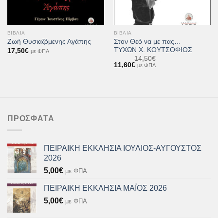
ΒΙΒΛΊΑ
ΒΙΒΛΊΑ
Στον Θεό να με πας…
Ζωή Θυσιαζόμενης Αγάπης
ΤΥΧΩΝ Χ. ΚΟΥΤΣΟΦΙΟΣ
17,50
€
με ΦΠΑ
14,50
€
Original
Η
11,60
€
με ΦΠΑ
price
τρέχουσα
was:
τιμή
14,50€.
είναι:
11,60€.
ΠΡΌΣΦΑΤΑ
ΠΕΙΡΑΙΚΗ ΕΚΚΛΗΣΙΑ ΙΟΥΛΙΟΣ-ΑΥΓΟΥΣΤΟΣ
2026
5,00
€
με ΦΠΑ
ΠΕΙΡΑΙΚΗ ΕΚΚΛΗΣΙΑ ΜΑΪΟΣ 2026
5,00
€
με ΦΠΑ