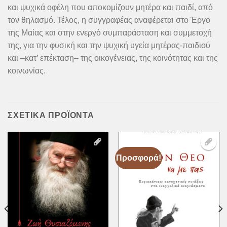
και ψυχικά οφέλη που αποκομίζουν μητέρα και παιδί, από
τον θηλασμό. Τέλος, η συγγραφέας αναφέρεται στο Έργο
της Μαίας και στην ενεργό συμπαράσταση και συμμετοχή
της, για την φυσική και την ψυχική υγεία μητέρας-παιδιού
και –κατ’ επέκταση– της οικογένειας, της κοινότητας και της
κοινωνίας.
ΣΧΕΤΙΚΆ ΠΡΟΪΌΝΤΑ
Προσφορά!
Προσθήκη
Προσθήκη
στη Λίστα
στη Λίστα
Επιθυμιών
Επιθυμιών