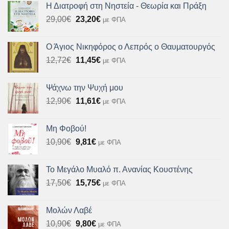
Η Διατροφή στη Νηστεία - Θεωρία και Πράξη
Original
Η
29,00
€
23,20
€
με ΦΠΑ
price
τρέχουσα
was:
τιμή
Ο Άγιος Νικηφόρος ο Λεπρός ο Θαυματουργός
29,00€.
είναι:
Original
Η
12,72
€
11,45
€
με ΦΠΑ
23,20€.
price
τρέχουσα
was:
τιμή
Ψάχνω την Ψυχή μου
12,72€.
είναι:
Original
Η
12,90
€
11,61
€
με ΦΠΑ
11,45€.
price
τρέχουσα
was:
τιμή
Μη Φοβού!
12,90€.
είναι:
Original
Η
10,90
€
9,81
€
με ΦΠΑ
11,61€.
price
τρέχουσα
was:
τιμή
Το Μεγάλο Μυαλό π. Ανανίας Κουστένης
10,90€.
είναι:
Original
Η
17,50
€
15,75
€
με ΦΠΑ
9,81€.
price
τρέχουσα
was:
τιμή
Μολών Λαβέ
17,50€.
είναι:
Original
Η
10,90
€
9,80
€
με ΦΠΑ
15,75€.