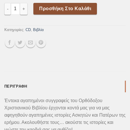
price
τρέχουσα
ΕΥΩΔΙΑΣΤΑ ΑΝΘΗ ΤΗΣ ΕΡΗΜΟΥ ΓΙΑ ΠΑΙΔΙΑ ποσότητα
was:
τιμή
Προσθήκη Στο Καλάθι
9,00€.
είναι:
8,10€.
Κατηγορίες:
CD
,
Βιβλία
ΠΕΡΙΓΡΑΦΉ
Έντεκα αγαπημένοι συγγραφείς του Ορθόδοξου
Χριστιανικού Βιβλίου έρχονται κοντά μας για να μας
αφηγηθούν αγαπημένες ιστορίες Ασκητών και Πατέρων της
ερήμου. Ακολουθήστε τους… ακούστε τις ιστορίες και
νιώστε την καρδιά σας να ανθίζει!