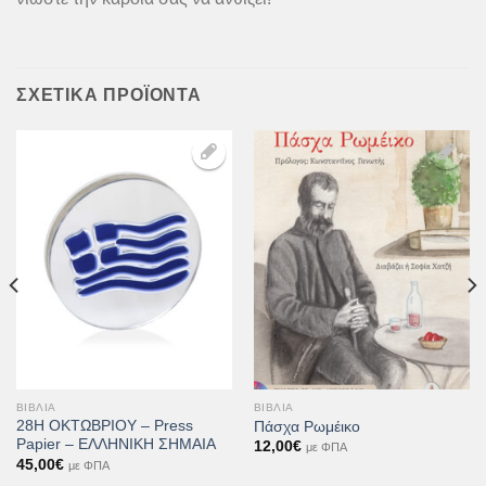
ΣΧΕΤΙΚΆ ΠΡΟΪΌΝΤΑ
Προσθήκη
Προσθήκη
στη Λίστα
στη Λίστα
Επιθυμιών
Επιθυμιών
ΒΙΒΛΊΑ
ΒΙΒΛΊΑ
28Η ΟΚΤΩΒΡΙΟΥ – Press
Πάσχα Ρωμέικο
Papier – ΕΛΛΗΝΙΚΗ ΣΗΜΑΙΑ
12,00
€
με ΦΠΑ
45,00
€
με ΦΠΑ