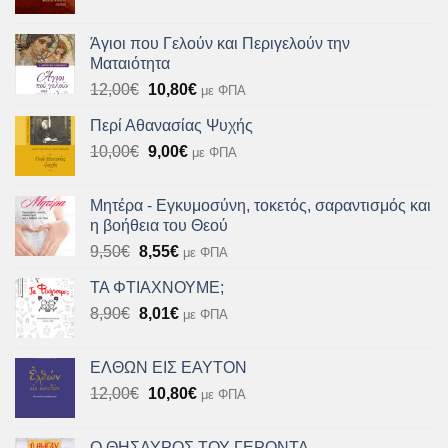
price
τρέχουσα
was:
τιμή
Άγιοι που Γελούν και Περιγελούν την
10,90€.
είναι:
Ματαιότητα
9,80€.
Original
Η
12,00
€
10,80
€
με ΦΠΑ
price
τρέχουσα
Περί Αθανασίας Ψυχής
was:
τιμή
Original
Η
10,00
€
12,00€.
9,00
€
είναι:
με ΦΠΑ
price
τρέχουσα
10,80€.
was:
τιμή
Μητέρα - Εγκυμοσύνη, τοκετός, σαραντισμός και
10,00€.
είναι:
η βοήθεια του Θεού
9,00€.
Original
Η
9,50
€
8,55
€
με ΦΠΑ
price
τρέχουσα
ΤΑ ΦΤΙΑΧΝΟΥΜΕ;
was:
τιμή
Original
Η
8,90
€
9,50€.
8,01
€
είναι:
με ΦΠΑ
price
τρέχουσα
8,55€.
was:
τιμή
ΕΛΘΩΝ ΕΙΣ ΕΑΥΤΟΝ
8,90€.
είναι:
Original
Η
12,00
€
10,80
€
με ΦΠΑ
8,01€.
price
τρέχουσα
was:
τιμή
Ο ΘΗΣΑΥΡΟΣ ΤΟΥ ΓΕΡΟΝΤΑ