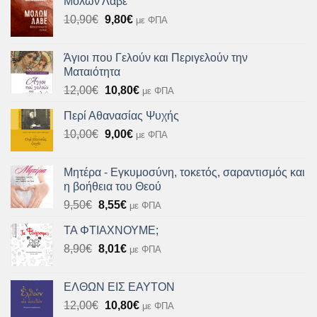
Μολών Λαβέ
17,50€.
είναι:
Original
Η
10,90
€
9,80
€
με ΦΠΑ
15,75€.
price
τρέχουσα
was:
τιμή
Άγιοι που Γελούν και Περιγελούν την
10,90€.
είναι:
Ματαιότητα
9,80€.
Original
Η
12,00
€
10,80
€
με ΦΠΑ
price
τρέχουσα
Περί Αθανασίας Ψυχής
was:
τιμή
Original
Η
10,00
€
12,00€.
9,00
€
είναι:
με ΦΠΑ
price
τρέχουσα
10,80€.
was:
τιμή
Μητέρα - Εγκυμοσύνη, τοκετός, σαραντισμός και
10,00€.
είναι:
η βοήθεια του Θεού
9,00€.
Original
Η
9,50
€
8,55
€
με ΦΠΑ
price
τρέχουσα
ΤΑ ΦΤΙΑΧΝΟΥΜΕ;
was:
τιμή
Original
Η
8,90
€
9,50€.
8,01
€
είναι:
με ΦΠΑ
price
τρέχουσα
8,55€.
was:
τιμή
ΕΛΘΩΝ ΕΙΣ ΕΑΥΤΟΝ
8,90€.
είναι:
Original
Η
12,00
€
10,80
€
με ΦΠΑ
8,01€.