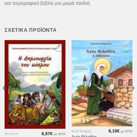
και περιγραφικό βιβλίο για μικρά παιδιά.
ΣΧΕΤΙΚΆ ΠΡΟΪΌΝΤΑ
Προσθήκη
Προσθήκη
στη Λίστα
στη Λίστα
Επιθυμιών
Επιθυμιών
6,10
€
με ΦΠΑ
ΒΙΟΓΡΑΦΊΕΣ
6,57
€
με ΦΠΑ
ΠΑΙΔΙΚΆ
Αγία Φιλοθέη