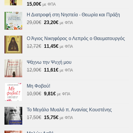
15,00
€
με ΦΠΑ
Η Διατροφή στη Νηστεία - Θεωρία και Πράξη
Original
Η
29,00
€
23,20
€
με ΦΠΑ
price
τρέχουσα
was:
τιμή
Ο Άγιος Νικηφόρος ο Λεπρός ο Θαυματουργός
29,00€.
είναι:
Original
Η
12,72
€
11,45
€
με ΦΠΑ
23,20€.
price
τρέχουσα
was:
τιμή
Ψάχνω την Ψυχή μου
12,72€.
είναι:
Original
Η
12,90
€
11,61
€
με ΦΠΑ
11,45€.
price
τρέχουσα
was:
τιμή
Μη Φοβού!
12,90€.
είναι:
Original
Η
10,90
€
9,81
€
με ΦΠΑ
11,61€.
price
τρέχουσα
was:
τιμή
Το Μεγάλο Μυαλό π. Ανανίας Κουστένης
10,90€.
είναι:
Original
Η
17,50
€
15,75
€
με ΦΠΑ
9,81€.
price
τρέχουσα
was:
τιμή