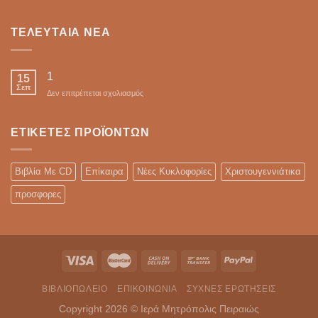
ΤΕΛΕΥΤΑΊΑ ΝΈΑ
1
15
Σεπ
στο
Δεν επιτρέπεται σχολιασμός
ΕΤΙΚΈΤΕΣ ΠΡΟΪΌΝΤΩΝ
Βιβλία Με CD
Επίκαιρα
Νέες Κυκλοφορίες
Χριστουγεννιάτικα
προσφορες
ΒΙΒΛΙΟΠΩΛΕΙΟ
ΕΠΙΚΟΙΝΩΝΊΑ
ΣΥΧΝΈΣ ΕΡΩΤΉΣΕΙΣ
Copyright 2026 © Ιερά Μητρόπολις Πειραιώς