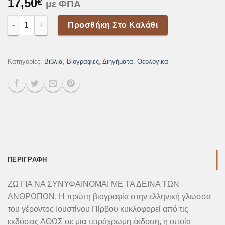
17,50
€
με ΦΠΑ
Ζωή Θυσιαζόμενης Αγάπης ποσότητα
Προσθήκη Στο Καλάθι
Κατηγορίες:
Βιβλία
,
Βιογραφίες
,
Διηγήματα
,
Θεολογικά
ΠΕΡΙΓΡΑΦΉ
ΖΩ ΓΙΑ ΝΑ ΣΥΝΥΦΑΙΝΟΜΑΙ ΜΕ ΤΑ ΔΕΙΝΑ ΤΩΝ
ΑΝΘΡΩΠΩΝ. H πρώτη βιογραφία στην ελληνική γλώσσα
του γέροντος Ιουστίνου Πίρβου κυκλοφορεί από τις
εκδόσεις ΑΘΩΣ σε μια τετράχρωμη έκδοση, η οποία