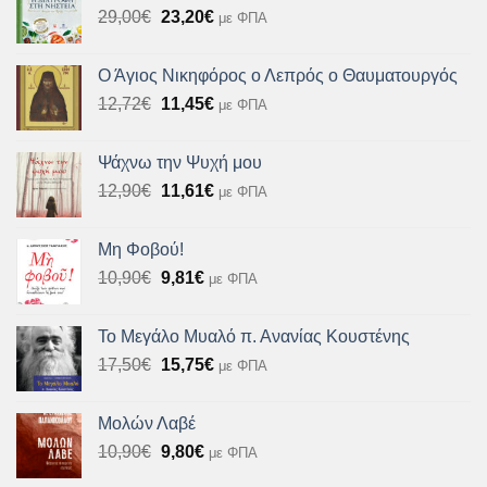
Original
Η
29,00
€
23,20
€
με ΦΠΑ
price
τρέχουσα
was:
τιμή
Ο Άγιος Νικηφόρος ο Λεπρός ο Θαυματουργός
29,00€.
είναι:
Original
Η
12,72
€
11,45
€
με ΦΠΑ
23,20€.
price
τρέχουσα
was:
τιμή
Ψάχνω την Ψυχή μου
12,72€.
είναι:
Original
Η
12,90
€
11,61
€
με ΦΠΑ
11,45€.
price
τρέχουσα
was:
τιμή
Μη Φοβού!
12,90€.
είναι:
Original
Η
10,90
€
9,81
€
με ΦΠΑ
11,61€.
price
τρέχουσα
was:
τιμή
Το Μεγάλο Μυαλό π. Ανανίας Κουστένης
10,90€.
είναι:
Original
Η
17,50
€
15,75
€
με ΦΠΑ
9,81€.
price
τρέχουσα
was:
τιμή
Μολών Λαβέ
17,50€.
είναι:
Original
Η
10,90
€
9,80
€
με ΦΠΑ
15,75€.
price
τρέχουσα