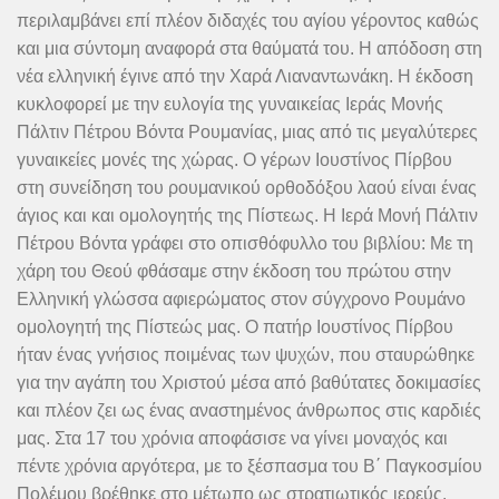
περιλαμβάνει επί πλέον διδαχές του αγίου γέροντος καθώς
και μια σύντομη αναφορά στα θαύματά του. Η απόδοση στη
νέα ελληνική έγινε από την Χαρά Λιαναντωνάκη. Η έκδοση
κυκλοφορεί με την ευλογία της γυναικείας Ιεράς Μονής
Πάλτιν Πέτρου Βόντα Ρουμανίας, μιας από τις μεγαλύτερες
γυναικείες μονές της χώρας. Ο γέρων Ιουστίνος Πίρβου
στη συνείδηση του ρουμανικού ορθοδόξου λαού είναι ένας
άγιος και και ομολογητής της Πίστεως. Η Ιερά Μονή Πάλτιν
Πέτρου Βόντα γράφει στο οπισθόφυλλο του βιβλίου: Με τη
χάρη του Θεού φθάσαμε στην έκδοση του πρώτου στην
Ελληνική γλώσσα αφιερώματος στον σύγχρονο Ρουμάνο
ομολογητή της Πίστεώς μας. Ο πατήρ Ιουστίνος Πίρβου
ήταν ένας γνήσιος ποιμένας των ψυχών, που σταυρώθηκε
για την αγάπη του Χριστού μέσα από βαθύτατες δοκιμασίες
και πλέον ζει ως ένας αναστημένος άνθρωπος στις καρδιές
μας. Στα 17 του χρόνια αποφάσισε να γίνει μοναχός και
πέντε χρόνια αργότερα, με το ξέσπασμα του Β΄ Παγκοσμίου
Πολέμου βρέθηκε στο μέτωπο ως στρατιωτικός ιερεύς.