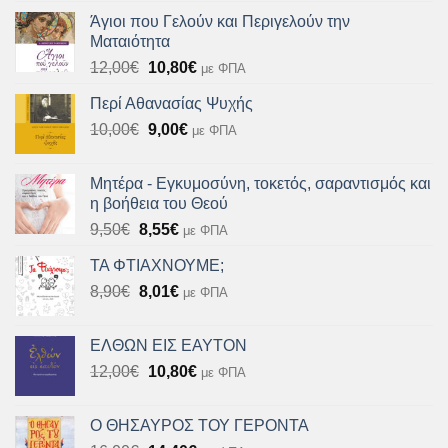
was:
τιμή
Άγιοι που Γελούν και Περιγελούν την
10,90€.
είναι:
Ματαιότητα
9,80€.
Original
Η
12,00
€
10,80
€
με ΦΠΑ
price
τρέχουσα
Περί Αθανασίας Ψυχής
was:
τιμή
Original
Η
10,00
€
12,00€.
9,00
€
είναι:
με ΦΠΑ
price
τρέχουσα
10,80€.
was:
τιμή
Μητέρα - Εγκυμοσύνη, τοκετός, σαραντισμός και
10,00€.
είναι:
η βοήθεια του Θεού
9,00€.
Original
Η
9,50
€
8,55
€
με ΦΠΑ
price
τρέχουσα
ΤΑ ΦΤΙΑΧΝΟΥΜΕ;
was:
τιμή
Original
Η
8,90
€
9,50€.
8,01
€
είναι:
με ΦΠΑ
price
τρέχουσα
8,55€.
was:
τιμή
ΕΛΘΩΝ ΕΙΣ ΕΑΥΤΟΝ
8,90€.
είναι:
Original
Η
12,00
€
10,80
€
με ΦΠΑ
8,01€.
price
τρέχουσα
was:
τιμή
Ο ΘΗΣΑΥΡΟΣ ΤΟΥ ΓΕΡΟΝΤΑ
12,00€.
είναι: