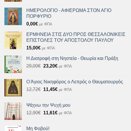
ΗΜΕΡΟΛΟΓΙΟ - ΑΦΙΕΡΩΜΑ ΣΤΟΝ ΑΓΙΟ
ΠΟΡΦΥΡΙΟ
0,00
€
με ΦΠΑ
ΕΡΜΗΝΕΙΑ ΣΤΙΣ ΔΥΟ ΠΡΟΣ ΘΕΣΣΑΛΟΝΙΚΕΙΣ
ΕΠΙΣΤΟΛΕΣ ΤΟΥ ΑΠΟΣΤΟΛΟΥ ΠΑΥΛΟΥ
15,00
€
με ΦΠΑ
Η Διατροφή στη Νηστεία - Θεωρία και Πράξη
Original
Η
29,00
€
23,20
€
με ΦΠΑ
price
τρέχουσα
was:
τιμή
Ο Άγιος Νικηφόρος ο Λεπρός ο Θαυματουργός
29,00€.
είναι:
Original
Η
12,72
€
11,45
€
με ΦΠΑ
23,20€.
price
τρέχουσα
was:
τιμή
Ψάχνω την Ψυχή μου
12,72€.
είναι:
Original
Η
12,90
€
11,61
€
με ΦΠΑ
11,45€.
price
τρέχουσα
was:
τιμή
Μη Φοβού!
12,90€.
είναι: