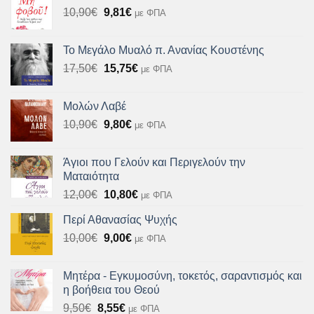
Original
Η
10,90
€
9,81
€
με ΦΠΑ
11,61€.
price
τρέχουσα
was:
τιμή
Το Μεγάλο Μυαλό π. Ανανίας Κουστένης
10,90€.
είναι:
Original
Η
17,50
€
15,75
€
με ΦΠΑ
9,81€.
price
τρέχουσα
was:
τιμή
Μολών Λαβέ
17,50€.
είναι:
Original
Η
10,90
€
9,80
€
με ΦΠΑ
15,75€.
price
τρέχουσα
was:
τιμή
Άγιοι που Γελούν και Περιγελούν την
10,90€.
είναι:
Ματαιότητα
9,80€.
Original
Η
12,00
€
10,80
€
με ΦΠΑ
price
τρέχουσα
Περί Αθανασίας Ψυχής
was:
τιμή
Original
Η
10,00
€
12,00€.
9,00
€
είναι:
με ΦΠΑ
price
τρέχουσα
10,80€.
was:
τιμή
Μητέρα - Εγκυμοσύνη, τοκετός, σαραντισμός και
10,00€.
είναι:
η βοήθεια του Θεού
9,00€.
Original
Η
9,50
€
8,55
€
με ΦΠΑ