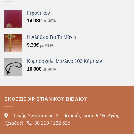
Γεροντικόν
14,08
€
με ΦΠΑ
Η Αλήθεια Για Τα Μάγια
9,39
€
με ΦΠΑ
Κομποσχοίνι Μάλλινο 100 Κόμπων
18,00
€
με ΦΠΑ
ΈΚΘΕΣΙΣ ΧΡΙΣΤΙΑΝΙΚΟΎ ΒΙΒΛΊΟΥ
Εθνικής Αντιστάσεως 2 - Πειραιάς (
κάτωθι Ι.Ν. Αγίας
Τριάδος
)
+30 210 4122 625