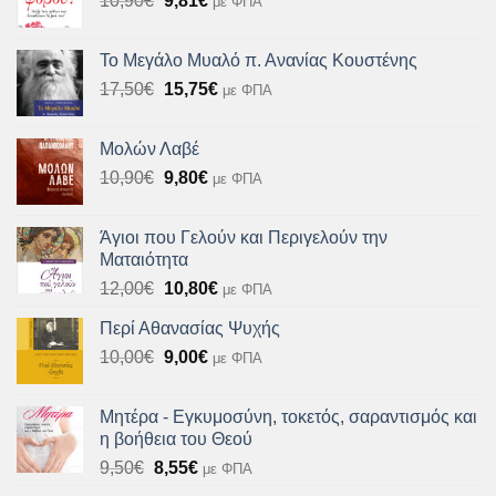
10,90
€
9,81
€
με ΦΠΑ
11,61€.
price
τρέχουσα
was:
τιμή
Το Μεγάλο Μυαλό π. Ανανίας Κουστένης
10,90€.
είναι:
Original
Η
17,50
€
15,75
€
με ΦΠΑ
9,81€.
price
τρέχουσα
was:
τιμή
Μολών Λαβέ
17,50€.
είναι:
Original
Η
10,90
€
9,80
€
με ΦΠΑ
15,75€.
price
τρέχουσα
was:
τιμή
Άγιοι που Γελούν και Περιγελούν την
10,90€.
είναι:
Ματαιότητα
9,80€.
Original
Η
12,00
€
10,80
€
με ΦΠΑ
price
τρέχουσα
Περί Αθανασίας Ψυχής
was:
τιμή
Original
Η
10,00
€
12,00€.
9,00
€
είναι:
με ΦΠΑ
price
τρέχουσα
10,80€.
was:
τιμή
Μητέρα - Εγκυμοσύνη, τοκετός, σαραντισμός και
10,00€.
είναι:
η βοήθεια του Θεού
9,00€.
Original
Η
9,50
€
8,55
€
με ΦΠΑ
price
τρέχουσα