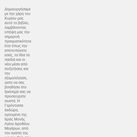
Δημιουργήσαμε
με την χάρη του
Κυρίου μας
αυτό το βιβλίο,
λαμβάνοντας
υπόψη μας την
σημερινή
πραγματικότητα
έτσι όπως την
αποτυπώνετε
εσείς, τα ίδια τα
παιδιά και οι
νέοι μέσα από
συζητήσεις και
την
εξομολόγηση,
ώστε να σας
βοηθήσει στο
ξεκίνημά σας να
προσεύχεστε
σωστά. Η
Γερόντισσα
Ισιδώρα,
ηγουμένη της
Ιεράς Μονής
Αγίου Ιεροθέου
Μεγάρων, από
την αγάπη της