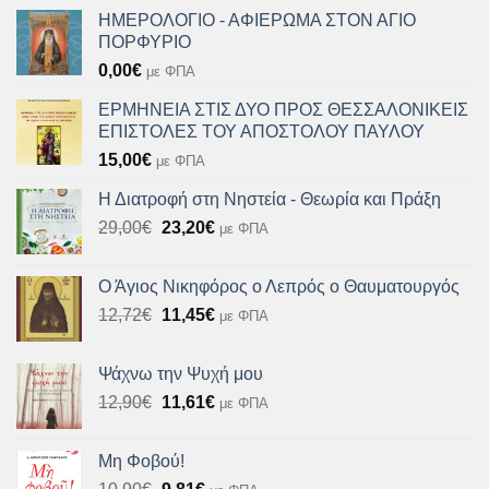
ΗΜΕΡΟΛΟΓΙΟ - ΑΦΙΕΡΩΜΑ ΣΤΟΝ ΑΓΙΟ
ΠΟΡΦΥΡΙΟ
0,00
€
με ΦΠΑ
ΕΡΜΗΝΕΙΑ ΣΤΙΣ ΔΥΟ ΠΡΟΣ ΘΕΣΣΑΛΟΝΙΚΕΙΣ
ΕΠΙΣΤΟΛΕΣ ΤΟΥ ΑΠΟΣΤΟΛΟΥ ΠΑΥΛΟΥ
15,00
€
με ΦΠΑ
Η Διατροφή στη Νηστεία - Θεωρία και Πράξη
Original
Η
29,00
€
23,20
€
με ΦΠΑ
price
τρέχουσα
was:
τιμή
Ο Άγιος Νικηφόρος ο Λεπρός ο Θαυματουργός
29,00€.
είναι:
Original
Η
12,72
€
11,45
€
με ΦΠΑ
23,20€.
price
τρέχουσα
was:
τιμή
Ψάχνω την Ψυχή μου
12,72€.
είναι:
Original
Η
12,90
€
11,61
€
με ΦΠΑ
11,45€.
price
τρέχουσα
was:
τιμή
Μη Φοβού!
12,90€.
είναι:
Original
Η