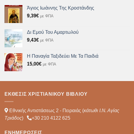
Άγιος Ιωάννης Της Κροστάνδης
9,39
€
με ΦΠΑ
Δι Εμού Του Αμαρτωλού
9,43
€
με ΦΠΑ
Η Παναγία Ταξιδεύει Με Τα Παιδιά
15,00
€
με ΦΠΑ
ΈΚΘΕΣΙΣ ΧΡΙΣΤΙΑΝΙΚΟΎ ΒΙΒΛΊΟΥ
Εθνικής Αντιστάσεως 2 - Πειραιάς (
κάτωθι Ι.Ν. Αγίας
Τριάδος
)
+30 210 4122 625
ΕΝΗΜΕΡΏΣΕΙΣ