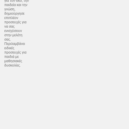
για τον Θεό, την
παιδεία και την
γνώση,
δημιούργησε
επιπλέον
προσευχές για
να σας
ενισχύσουν
στην μελέτη
σας.
Περιλαμβάνει
ειδικές
προσευχές για
παιδιά με
μαθησιακές
δυσκολίες.