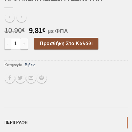
Original
Η
10,90
9,81
€
€
με ΦΠΑ
price
τρέχουσα
Μαθητικό-Φοιτητικό Προσευχητάρι Π. ΓΕΩΡΓΙΟΣ ΧΡΙΣΤΟΔΟΥΛ
was:
τιμή
Προσθήκη Στο Καλάθι
10,90€.
είναι:
9,81€.
Κατηγορία:
Βιβλία
ΠΕΡΙΓΡΑΦΉ