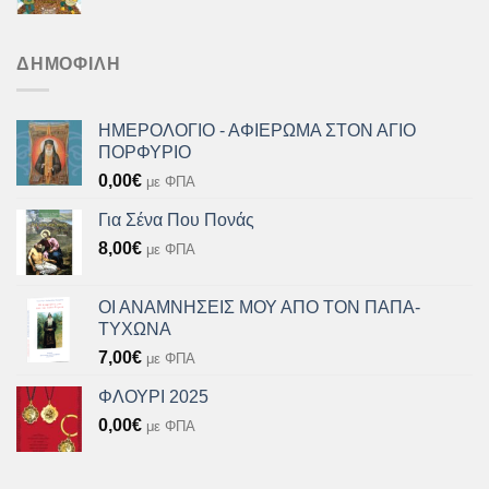
price
τρέχουσα
was:
τιμή
8,00€.
είναι:
ΔΗΜΟΦΙΛΉ
7,20€.
ΗΜΕΡΟΛΟΓΙΟ - ΑΦΙΕΡΩΜΑ ΣΤΟΝ ΑΓΙΟ
ΠΟΡΦΥΡΙΟ
0,00
€
με ΦΠΑ
Για Σένα Που Πονάς
8,00
€
με ΦΠΑ
ΟΙ ΑΝΑΜΝΗΣΕΙΣ ΜΟΥ ΑΠΟ ΤΟΝ ΠΑΠΑ-
ΤΥΧΩΝΑ
7,00
€
με ΦΠΑ
ΦΛΟΥΡΙ 2025
0,00
€
με ΦΠΑ