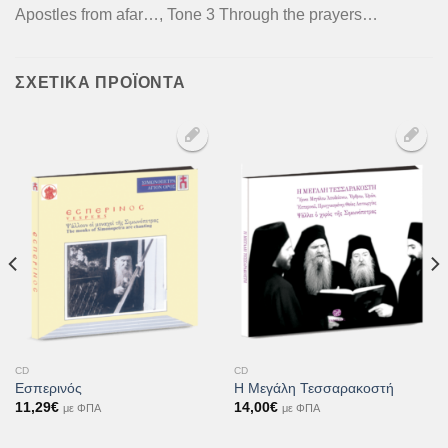
Apostles from afar…, Tone 3 Through the prayers…
ΣΧΕΤΙΚΆ ΠΡΟΪΌΝΤΑ
Προσθήκη
Προσθήκη
στη Λίστα
στη Λίστα
Επιθυμιών
Επιθυμιών
CD
CD
Εσπερινός
Η Μεγάλη Τεσσαρακοστή
σα
11,29
€
14,00
€
με ΦΠΑ
με ΦΠΑ