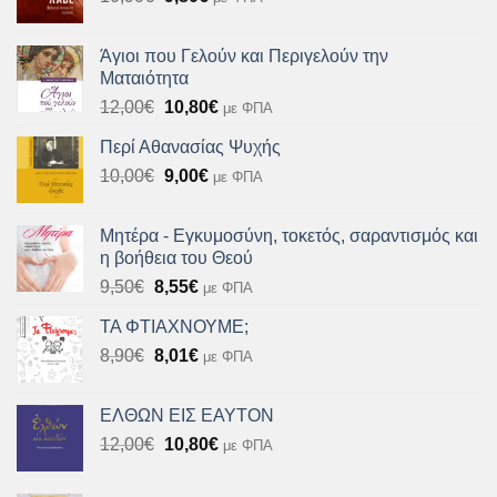
price
τρέχουσα
was:
τιμή
Άγιοι που Γελούν και Περιγελούν την
10,90€.
είναι:
Ματαιότητα
9,80€.
Original
Η
12,00
€
10,80
€
με ΦΠΑ
price
τρέχουσα
Περί Αθανασίας Ψυχής
was:
τιμή
Original
Η
10,00
€
12,00€.
9,00
€
είναι:
με ΦΠΑ
price
τρέχουσα
10,80€.
was:
τιμή
Μητέρα - Εγκυμοσύνη, τοκετός, σαραντισμός και
10,00€.
είναι:
η βοήθεια του Θεού
9,00€.
Original
Η
9,50
€
8,55
€
με ΦΠΑ
price
τρέχουσα
ΤΑ ΦΤΙΑΧΝΟΥΜΕ;
was:
τιμή
Original
Η
8,90
€
9,50€.
8,01
€
είναι:
με ΦΠΑ
price
τρέχουσα
8,55€.
was:
τιμή
ΕΛΘΩΝ ΕΙΣ ΕΑΥΤΟΝ
8,90€.
είναι:
Original
Η
12,00
€
10,80
€
με ΦΠΑ
8,01€.
price
τρέχουσα
was:
τιμή