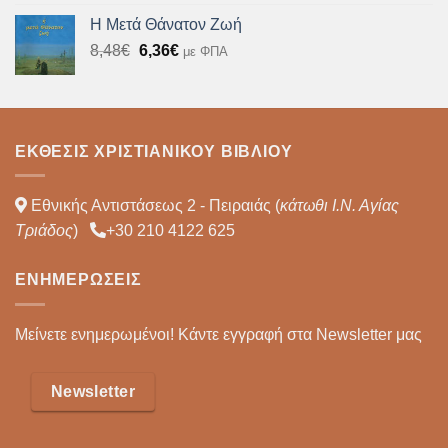
Η Μετά Θάνατον Ζωή
Original
Η
8,48
€
6,36
€
με ΦΠΑ
price
τρέχουσα
was:
τιμή
8,48€.
είναι:
6,36€.
ΈΚΘΕΣΙΣ ΧΡΙΣΤΙΑΝΙΚΟΎ ΒΙΒΛΊΟΥ
Εθνικής Αντιστάσεως 2 - Πειραιάς (
κάτωθι Ι.Ν. Αγίας
Τριάδος
)
+30 210 4122 625
ΕΝΗΜΕΡΏΣΕΙΣ
Μείνετε ενημερωμένοι! Κάντε εγγραφή στα Newsletter μας
Newsletter