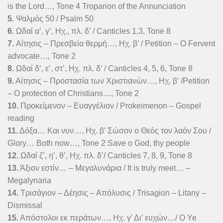
is the Lord…, Tone 4 Troparion of the Annunciation
5.
Ψαλμός 50 / Psalm 50
6.
Ωδαί α’, γ’, Ηχ., πλ. δ’ / Canticles 1,3, Tone 8
7.
Αίτησις – Πρεσβεία θερμή…, Ηχ. β’ / Petition – O Fervent
advocate…, Tone 2
8.
Ωδαί δ’, ε’, στ’, Ηχ. πλ. δ’ / Canticles 4, 5, 6, Tone 8
9.
Αίτησις – Προστασία των Χριστιανών…, Ηχ. β’ /Petition
– O protection of Christians…, Tone 2
10.
Προκείμενον – Ευαγγέλιον / Prokeimenon – Gospel
reading
11.
Δόξα… Και νυν…, Ηχ. β’ Σώσον ο Θεός τον λαόν Σου /
Glory… Both now…, Tone 2 Save o God, thy people
12.
Ωδαί ζ’, η’, θ’, Ηχ. πλ. δ’/ Canticles 7, 8, 9, Tone 8
13.
Άξιον εστίν… – Μεγαλυνάρια / It is truly meet… –
Megalynaria
14.
Τρισάγιον – Δέησις – Απόλυσις / Trisagion – Litany –
Dismissal
15.
Απόστολοι εκ περάτων…, Ηχ. γ’ Δι’ ευχών…/ O Ye