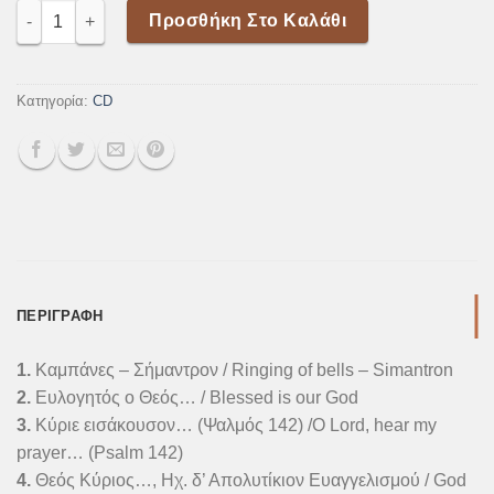
ΜΕΓΑΛΗ ΠΑΡΑΚΛΗΣΙΣ ποσότητα
Προσθήκη Στο Καλάθι
Κατηγορία:
CD
ΠΕΡΙΓΡΑΦΉ
1.
Καμπάνες – Σήμαντρον / Ringing of bells – Simantron
2.
Ευλογητός ο Θεός… / Blessed is our God
3.
Κύριε εισάκουσον… (Ψαλμός 142) /O Lord, hear my
prayer… (Psalm 142)
4.
Θεός Κύριος…, Ηχ. δ’ Απολυτίκιον Ευαγγελισμού / God