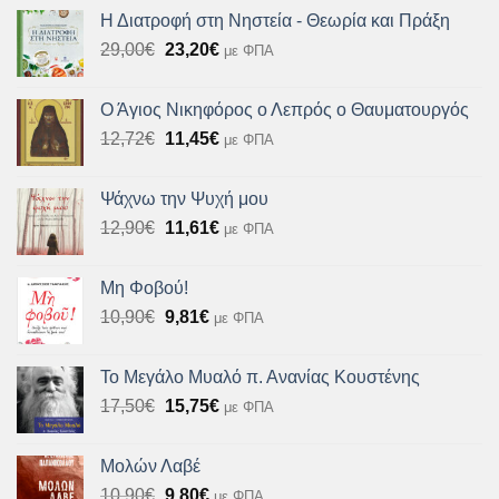
Η Διατροφή στη Νηστεία - Θεωρία και Πράξη
Original
Η
29,00
€
23,20
€
με ΦΠΑ
price
τρέχουσα
was:
τιμή
Ο Άγιος Νικηφόρος ο Λεπρός ο Θαυματουργός
29,00€.
είναι:
Original
Η
12,72
€
11,45
€
με ΦΠΑ
23,20€.
price
τρέχουσα
was:
τιμή
Ψάχνω την Ψυχή μου
12,72€.
είναι:
Original
Η
12,90
€
11,61
€
με ΦΠΑ
11,45€.
price
τρέχουσα
was:
τιμή
Μη Φοβού!
12,90€.
είναι:
Original
Η
10,90
€
9,81
€
με ΦΠΑ
11,61€.
price
τρέχουσα
was:
τιμή
Το Μεγάλο Μυαλό π. Ανανίας Κουστένης
10,90€.
είναι:
Original
Η
17,50
€
15,75
€
με ΦΠΑ
9,81€.
price
τρέχουσα
was:
τιμή
Μολών Λαβέ
17,50€.
είναι:
Original
Η
10,90
€
9,80
€
με ΦΠΑ
15,75€.