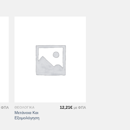
ήκη
Προσθήκη
στα
στη Λίστα
ιών
Επιθυμιών
+
12,21
€
ΘΕΟΛΟΓΙΚΆ
ε ΦΠΑ
με ΦΠΑ
Μετάνοια Και
Εξομολόγηση