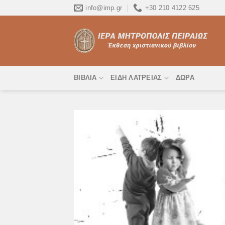
Skip
info@imp.gr
+30 210 4122 625
to
content
ΒΙΒΛΊΑ
ΕΊΔΗ ΛΑΤΡΕΊΑΣ
ΔΏΡΑ
Προσ
στη 
Επιθ