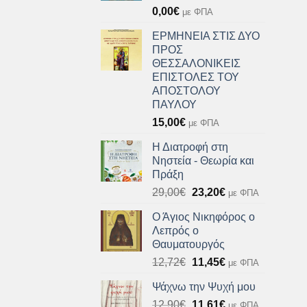
0,00
€
με ΦΠΑ
ΕΡΜΗΝΕΙΑ ΣΤΙΣ ΔΥΟ
ΠΡΟΣ
ΘΕΣΣΑΛΟΝΙΚΕΙΣ
ΕΠΙΣΤΟΛΕΣ ΤΟΥ
ΑΠΟΣΤΟΛΟΥ
ΠΑΥΛΟΥ
15,00
€
με ΦΠΑ
Η Διατροφή στη
Νηστεία - Θεωρία και
Πράξη
Original
Η
29,00
€
23,20
€
με ΦΠΑ
price
τρέχουσα
Ο Άγιος Νικηφόρος ο
was:
τιμή
Λεπρός ο
29,00€.
είναι:
Θαυματουργός
23,20€.
Original
Η
12,72
€
11,45
€
με ΦΠΑ
price
τρέχουσα
Ψάχνω την Ψυχή μου
was:
τιμή
Original
Η
12,90
€
12,72€.
11,61
€
είναι:
με ΦΠΑ