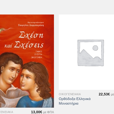
Προσθήκη
Προσθ
στη Λίστα
στη Λί
Επιθυμιών
Επιθυμ
+
22,53
€
ΟΙΚΟΓΕΝΕΙΑΚΆ
μ
Ορθόδοξα Ελληνικά
Μοναστήρια
13,00
€
ΓΕΝΕΙΑΚΆ
με ΦΠΑ