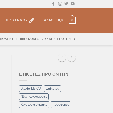
0
Η ΛΊΣΤΑ ΜΟΥ
ΚΑΛΆΘΙ /
0,00
€
ΟΠΩΛΕΙΟ
ΕΠΙΚΟΙΝΩΝΊΑ
ΣΥΧΝΈΣ ΕΡΩΤΉΣΕΙΣ
ΕΤΙΚΈΤΕΣ ΠΡΟΪΌΝΤΩΝ
Βιβλία Με CD
Επίκαιρα
Νέες Κυκλοφορίες
Χριστουγεννιάτικα
προσφορες
νεια ποσότητα