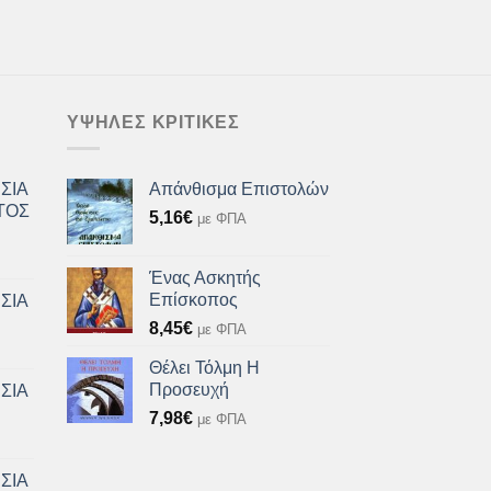
ΥΨΗΛΈΣ ΚΡΙΤΙΚΈΣ
ΣΙΑ
Απάνθισμα Επιστολών
ΤΟΣ
5,16
€
με ΦΠΑ
Ένας Ασκητής
Επίσκοπος
ΣΙΑ
8,45
€
με ΦΠΑ
Θέλει Τόλμη Η
Προσευχή
ΣΙΑ
7,98
€
με ΦΠΑ
ΣΙΑ