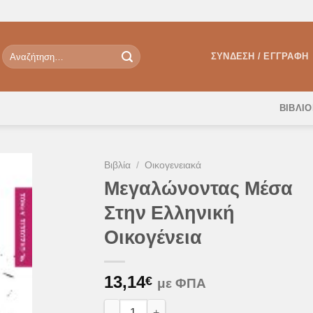
Αναζήτηση
ΣΎΝΔΕΣΗ / ΕΓΓΡΑΦΉ
για:
ΒΙΒΛΙ
Βιβλία
/
Οικογενειακά
Μεγαλώνοντας Μέσα
Στην Ελληνική
θήκη
Οικογένεια
Λίστα
υμιών
13,14
€
με ΦΠΑ
Μεγαλώνοντας Μέσα Στην Ελληνική Οικογέ