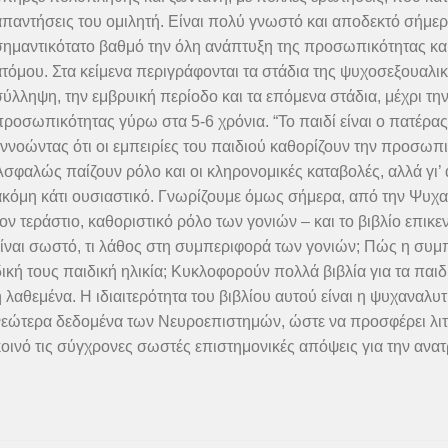
παντήσεις του ομιλητή. Είναι πολύ γνωστό και αποδεκτό σήμερα 
σημαντικότατο βαθμό την όλη ανάπτυξη της προσωπικότητας και
τόμου. Στα κείμενα περιγράφονται τα στάδια της ψυχοσεξουαλι
σύλληψη, την εμβρυική περίοδο και τα επόμενα στάδια, μέχρι 
ροσωπικότητας γύρω στα 5-6 χρόνια. “Το παιδί είναι ο πατέρας 
ννοώντας ότι οι εμπειρίες του παιδιού καθορίζουν την προσωπικ
Ασφαλώς παίζουν ρόλο και οι κληρονομικές καταβολές, αλλά γι’
ακόμη κάτι ουσιαστικό. Γνωρίζουμε όμως σήμερα, από την Ψυχαν
ον τεράστιο, καθοριστικό ρόλο των γονιών – και το βιβλίο επικε
είναι σωστό, τι λάθος στη συμπεριφορά των γονιών; Πώς η συμ
ική τους παιδική ηλικία; Κυκλοφορούν πολλά βιβλία για τα παι
 λαθεμένα. Η ιδιαιτερότητα του βιβλίου αυτού είναι η ψυχαναλ
νεώτερα δεδομένα των Νευροεπιστημών, ώστε να προσφέρει λιτ
κοινό τις σύγχρονες σωστές επιστημονικές απόψεις για την ανα