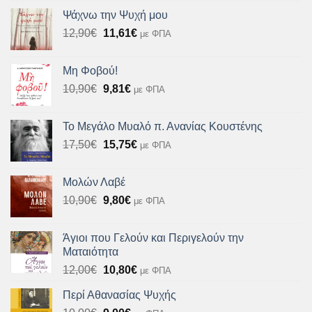
was:
τιμή
Ψάχνω την Ψυχή μου
12,72€.
είναι:
Original
Η
12,90
€
11,61
€
με ΦΠΑ
11,45€.
price
τρέχουσα
was:
τιμή
Μη Φοβού!
12,90€.
είναι:
Original
Η
10,90
€
9,81
€
με ΦΠΑ
11,61€.
price
τρέχουσα
was:
τιμή
Το Μεγάλο Μυαλό π. Ανανίας Κουστένης
10,90€.
είναι:
Original
Η
17,50
€
15,75
€
με ΦΠΑ
9,81€.
price
τρέχουσα
was:
τιμή
Μολών Λαβέ
17,50€.
είναι:
Original
Η
10,90
€
9,80
€
με ΦΠΑ
15,75€.
price
τρέχουσα
was:
τιμή
Άγιοι που Γελούν και Περιγελούν την
10,90€.
είναι:
Ματαιότητα
9,80€.
Original
Η
12,00
€
10,80
€
με ΦΠΑ
price
τρέχουσα
Περί Αθανασίας Ψυχής
was:
τιμή