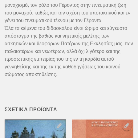
μοναχισμό, τον ρόλο του Γέρον­τος στην πνευματική ζωή
του μοναχού, καθώς και την σχέση του υποτακτικού και εν
γένει του πνευματικού τέκνου με τον Γέροντα.
Όλα τα κείμενα του διδασκάλου είναι ώριμο και εύγευστο
από­σταγμα της βαθιάς και νηπτικής μελέτης των
ασκητικών και θεοφόρων Πατέρων της Εκκλησίας μας, των
παλαιοτέρων και νεωτέρων, αλλά όχι λιγότερο και της
προσωπικής εμπειρίας του της εν τη καρδία αυτού
γεννηθείσης και της εκ της καθοδηγή­σεως του κοινού
σώματος αποκτηθείσης.
Οίκος Θεού, Πύλη Ουρανού – Περί μοναχισμού, γέροντα & υπο
ΣΧΕΤΙΚΆ ΠΡΟΪΌΝΤΑ