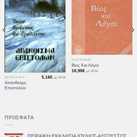
Προσθήκη
Προσθήκη
στη Λίστα
στη Λίστα
Επιθυμιών
Επιθυμιών
ΒΙΟΓΡΑΦΊΕΣ
Βίος Και Λόγοι
16,98
€
με ΦΠΑ
5,16
€
με ΦΠΑ
ΘΕΟΛΟΓΙΚΆ
Απάνθισμα
Επιστολών
ΠΡΌΣΦΑΤΑ
ΠΕΙΡΑΙΚΗ ΕΚΚΛΗΣΙΑ ΙΟΥΛΙΟΣ-ΑΥΓΟΥΣΤΟΣ