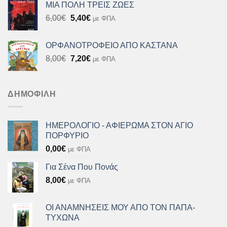
ΜΙΑ ΠΟΛΗ ΤΡΕΙΣ ΖΩΕΣ
8,00€.
είναι:
Original
Η
6,00
€
5,40
€
με ΦΠΑ
7,20€.
price
τρέχουσα
was:
τιμή
ΟΡΦΑΝΟΤΡΟΦΕΙΟ ΑΠΟ ΚΑΣΤΑΝΑ
6,00€.
είναι:
Original
Η
8,00
€
7,20
€
με ΦΠΑ
5,40€.
price
τρέχουσα
was:
τιμή
8,00€.
είναι:
ΔΗΜΟΦΙΛΉ
7,20€.
ΗΜΕΡΟΛΟΓΙΟ - ΑΦΙΕΡΩΜΑ ΣΤΟΝ ΑΓΙΟ
ΠΟΡΦΥΡΙΟ
0,00
€
με ΦΠΑ
Για Σένα Που Πονάς
8,00
€
με ΦΠΑ
ΟΙ ΑΝΑΜΝΗΣΕΙΣ ΜΟΥ ΑΠΟ ΤΟΝ ΠΑΠΑ-
ΤΥΧΩΝΑ