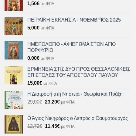
1,50
€
με ΦΠΑ
ΠΕΙΡΑΪΚΗ ΕΚΚΛΗΣΙΑ - ΝΟΕΜΒΡΙΟΣ 2025
5,00
€
με ΦΠΑ
ΗΜΕΡΟΛΟΓΙΟ - ΑΦΙΕΡΩΜΑ ΣΤΟΝ ΑΓΙΟ
ΠΟΡΦΥΡΙΟ
0,00
€
με ΦΠΑ
ΕΡΜΗΝΕΙΑ ΣΤΙΣ ΔΥΟ ΠΡΟΣ ΘΕΣΣΑΛΟΝΙΚΕΙΣ
ΕΠΙΣΤΟΛΕΣ ΤΟΥ ΑΠΟΣΤΟΛΟΥ ΠΑΥΛΟΥ
15,00
€
με ΦΠΑ
Η Διατροφή στη Νηστεία - Θεωρία και Πράξη
Original
Η
29,00
€
23,20
€
με ΦΠΑ
price
τρέχουσα
was:
τιμή
Ο Άγιος Νικηφόρος ο Λεπρός ο Θαυματουργός
29,00€.
είναι:
Original
Η
12,72
€
11,45
€
με ΦΠΑ
23,20€.
price
τρέχουσα