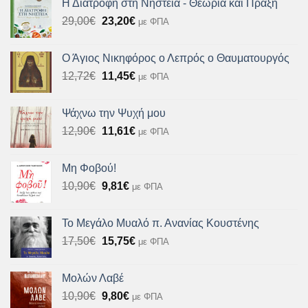
Η Διατροφή στη Νηστεία - Θεωρία και Πράξη
Original
Η
29,00
€
23,20
€
με ΦΠΑ
price
τρέχουσα
was:
τιμή
Ο Άγιος Νικηφόρος ο Λεπρός ο Θαυματουργός
29,00€.
είναι:
Original
Η
12,72
€
11,45
€
με ΦΠΑ
23,20€.
price
τρέχουσα
was:
τιμή
Ψάχνω την Ψυχή μου
12,72€.
είναι:
Original
Η
12,90
€
11,61
€
με ΦΠΑ
11,45€.
price
τρέχουσα
was:
τιμή
Μη Φοβού!
12,90€.
είναι:
Original
Η
10,90
€
9,81
€
με ΦΠΑ
11,61€.
price
τρέχουσα
was:
τιμή
Το Μεγάλο Μυαλό π. Ανανίας Κουστένης
10,90€.
είναι:
Original
Η
17,50
€
15,75
€
με ΦΠΑ
9,81€.
price
τρέχουσα
was:
τιμή
Μολών Λαβέ
17,50€.
είναι:
Original
Η
10,90
€
9,80
€
με ΦΠΑ
15,75€.