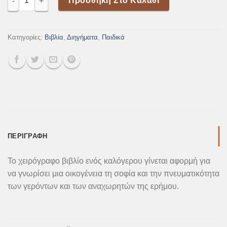
was:
τιμή
Προσθήκη Στο Καλάθι
16,00€.
είναι:
14,40€.
Κατηγορίες:
Βιβλία
,
Διηγήματα
,
Παιδικά
ΠΕΡΙΓΡΑΦΉ
Το χειρόγραφο βιβλίο ενός καλόγερου γίνεται αφορμή για
να γνωρίσει μια οικογένεια τη σοφία και την πνευματικότητα
των γερόντων και των αναχωρητών της ερήμου.