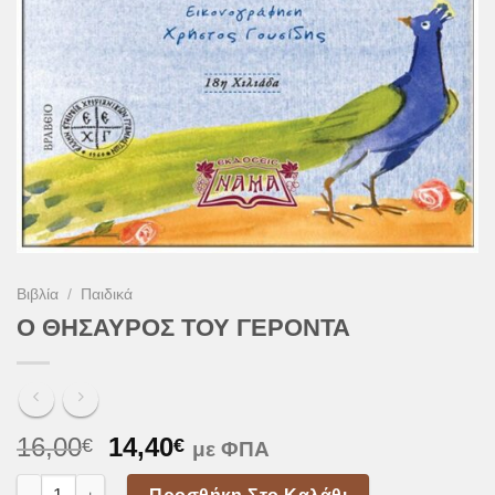
Βιβλία
/
Παιδικά
Ο ΘΗΣΑΥΡΟΣ ΤΟΥ ΓΕΡΟΝΤΑ
Original
Η
16,00
14,40
€
€
με ΦΠΑ
price
τρέχουσα
Ο ΘΗΣΑΥΡΟΣ ΤΟΥ ΓΕΡΟΝΤΑ ποσότητα