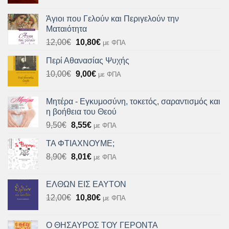
price
τρέχουσα
was:
τιμή
Άγιοι που Γελούν και Περιγελούν την
10,90€.
είναι:
Ματαιότητα
9,80€.
Original
Η
12,00
€
10,80
€
με ΦΠΑ
price
τρέχουσα
Περί Αθανασίας Ψυχής
was:
τιμή
Original
Η
10,00
€
12,00€.
9,00
€
είναι:
με ΦΠΑ
price
τρέχουσα
10,80€.
was:
τιμή
Μητέρα - Εγκυμοσύνη, τοκετός, σαραντισμός και
10,00€.
είναι:
η βοήθεια του Θεού
9,00€.
Original
Η
9,50
€
8,55
€
με ΦΠΑ
price
τρέχουσα
ΤΑ ΦΤΙΑΧΝΟΥΜΕ;
was:
τιμή
Original
Η
8,90
€
9,50€.
8,01
€
είναι:
με ΦΠΑ
price
τρέχουσα
8,55€.
was:
τιμή
ΕΛΘΩΝ ΕΙΣ ΕΑΥΤΟΝ
8,90€.
είναι:
Original
Η
12,00
€
10,80
€
με ΦΠΑ
8,01€.
price
τρέχουσα
was:
τιμή
Ο ΘΗΣΑΥΡΟΣ ΤΟΥ ΓΕΡΟΝΤΑ