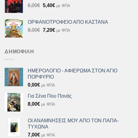
Original
Η
6,00
€
5,40
€
με ΦΠΑ
7,20€.
price
τρέχουσα
was:
τιμή
ΟΡΦΑΝΟΤΡΟΦΕΙΟ ΑΠΟ ΚΑΣΤΑΝΑ
6,00€.
είναι:
Original
Η
8,00
€
7,20
€
με ΦΠΑ
5,40€.
price
τρέχουσα
was:
τιμή
8,00€.
είναι:
ΔΗΜΟΦΙΛΉ
7,20€.
ΗΜΕΡΟΛΟΓΙΟ - ΑΦΙΕΡΩΜΑ ΣΤΟΝ ΑΓΙΟ
ΠΟΡΦΥΡΙΟ
0,00
€
με ΦΠΑ
Για Σένα Που Πονάς
8,00
€
με ΦΠΑ
ΟΙ ΑΝΑΜΝΗΣΕΙΣ ΜΟΥ ΑΠΟ ΤΟΝ ΠΑΠΑ-
ΤΥΧΩΝΑ
7,00
€
με ΦΠΑ