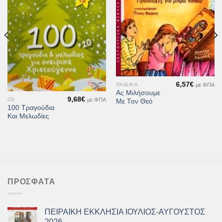
στη Λίστα
στη Λίστα
Επιθυμιών
Επιθυμιών
6,57
€
με ΦΠΑ
ΠΑΙΔΙΚΆ
Ας Μιλήσουμε
9,68
€
με ΦΠΑ
CD
Με Τον Θεό
100 Τραγούδια
Και Μελωδίες
ΠΡΌΣΦΑΤΑ
ΠΕΙΡΑΙΚΗ ΕΚΚΛΗΣΙΑ ΙΟΥΛΙΟΣ-ΑΥΓΟΥΣΤΟΣ
2026