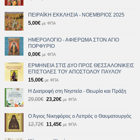
ΠΕΙΡΑΪΚΗ ΕΚΚΛΗΣΙΑ - ΝΟΕΜΒΡΙΟΣ 2025
5,00
€
με ΦΠΑ
ΗΜΕΡΟΛΟΓΙΟ - ΑΦΙΕΡΩΜΑ ΣΤΟΝ ΑΓΙΟ
ΠΟΡΦΥΡΙΟ
0,00
€
με ΦΠΑ
ΕΡΜΗΝΕΙΑ ΣΤΙΣ ΔΥΟ ΠΡΟΣ ΘΕΣΣΑΛΟΝΙΚΕΙΣ
ΕΠΙΣΤΟΛΕΣ ΤΟΥ ΑΠΟΣΤΟΛΟΥ ΠΑΥΛΟΥ
15,00
€
με ΦΠΑ
Η Διατροφή στη Νηστεία - Θεωρία και Πράξη
Original
Η
29,00
€
23,20
€
με ΦΠΑ
price
τρέχουσα
was:
τιμή
Ο Άγιος Νικηφόρος ο Λεπρός ο Θαυματουργός
29,00€.
είναι:
Original
Η
12,72
€
11,45
€
με ΦΠΑ
23,20€.
price
τρέχουσα
was:
τιμή