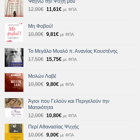
Ψάχνω την Ψυχή μου
12,72€.
είναι:
Original
Η
12,90
€
11,61
€
με ΦΠΑ
11,45€.
price
τρέχουσα
was:
τιμή
Μη Φοβού!
12,90€.
είναι:
Original
Η
10,90
€
9,81
€
με ΦΠΑ
11,61€.
price
τρέχουσα
was:
τιμή
Το Μεγάλο Μυαλό π. Ανανίας Κουστένης
10,90€.
είναι:
Original
Η
17,50
€
15,75
€
με ΦΠΑ
9,81€.
price
τρέχουσα
was:
τιμή
Μολών Λαβέ
17,50€.
είναι:
Original
Η
10,90
€
9,80
€
με ΦΠΑ
15,75€.
price
τρέχουσα
was:
τιμή
Άγιοι που Γελούν και Περιγελούν την
10,90€.
είναι:
Ματαιότητα
9,80€.
Original
Η
12,00
€
10,80
€
με ΦΠΑ
price
τρέχουσα
Περί Αθανασίας Ψυχής
was:
τιμή
Original
Η
10,00
€
12,00€.
9,00
€
είναι:
με ΦΠΑ