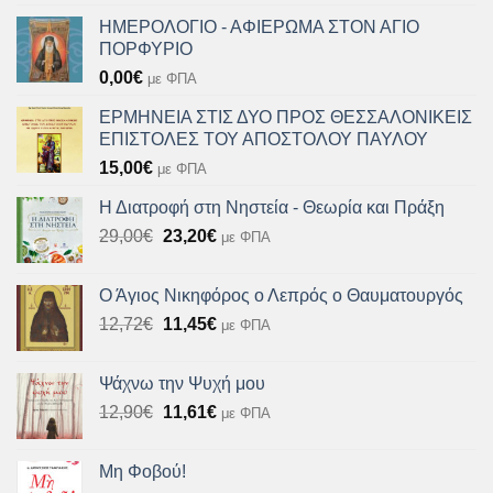
ΗΜΕΡΟΛΟΓΙΟ - ΑΦΙΕΡΩΜΑ ΣΤΟΝ ΑΓΙΟ
ΠΟΡΦΥΡΙΟ
0,00
€
με ΦΠΑ
ΕΡΜΗΝΕΙΑ ΣΤΙΣ ΔΥΟ ΠΡΟΣ ΘΕΣΣΑΛΟΝΙΚΕΙΣ
ΕΠΙΣΤΟΛΕΣ ΤΟΥ ΑΠΟΣΤΟΛΟΥ ΠΑΥΛΟΥ
15,00
€
με ΦΠΑ
Η Διατροφή στη Νηστεία - Θεωρία και Πράξη
Original
Η
29,00
€
23,20
€
με ΦΠΑ
price
τρέχουσα
was:
τιμή
Ο Άγιος Νικηφόρος ο Λεπρός ο Θαυματουργός
29,00€.
είναι:
Original
Η
12,72
€
11,45
€
με ΦΠΑ
23,20€.
price
τρέχουσα
was:
τιμή
Ψάχνω την Ψυχή μου
12,72€.
είναι:
Original
Η
12,90
€
11,61
€
με ΦΠΑ
11,45€.
price
τρέχουσα
was:
τιμή
Μη Φοβού!
12,90€.
είναι: