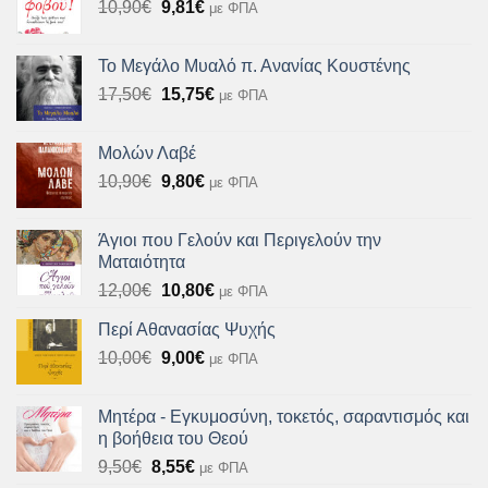
Original
Η
10,90
€
9,81
€
με ΦΠΑ
11,61€.
price
τρέχουσα
was:
τιμή
Το Μεγάλο Μυαλό π. Ανανίας Κουστένης
10,90€.
είναι:
Original
Η
17,50
€
15,75
€
με ΦΠΑ
9,81€.
price
τρέχουσα
was:
τιμή
Μολών Λαβέ
17,50€.
είναι:
Original
Η
10,90
€
9,80
€
με ΦΠΑ
15,75€.
price
τρέχουσα
was:
τιμή
Άγιοι που Γελούν και Περιγελούν την
10,90€.
είναι:
Ματαιότητα
9,80€.
Original
Η
12,00
€
10,80
€
με ΦΠΑ
price
τρέχουσα
Περί Αθανασίας Ψυχής
was:
τιμή
Original
Η
10,00
€
12,00€.
9,00
€
είναι:
με ΦΠΑ
price
τρέχουσα
10,80€.
was:
τιμή
Μητέρα - Εγκυμοσύνη, τοκετός, σαραντισμός και
10,00€.
είναι:
η βοήθεια του Θεού
9,00€.
Original
Η
9,50
€
8,55
€
με ΦΠΑ