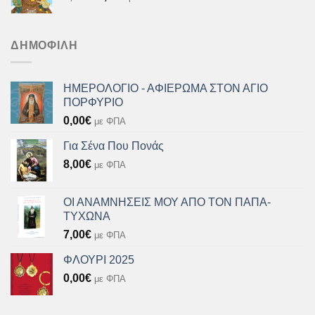
price
τρέχουσα
was:
τιμή
8,00€.
είναι:
ΔΗΜΟΦΙΛΉ
7,20€.
ΗΜΕΡΟΛΟΓΙΟ - ΑΦΙΕΡΩΜΑ ΣΤΟΝ ΑΓΙΟ
ΠΟΡΦΥΡΙΟ
0,00
€
με ΦΠΑ
Για Σένα Που Πονάς
8,00
€
με ΦΠΑ
ΟΙ ΑΝΑΜΝΗΣΕΙΣ ΜΟΥ ΑΠΟ ΤΟΝ ΠΑΠΑ-
ΤΥΧΩΝΑ
7,00
€
με ΦΠΑ
ΦΛΟΥΡΙ 2025
0,00
€
με ΦΠΑ