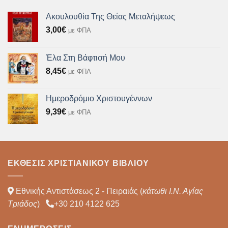
Ακουλουθία Της Θείας Μεταλήψεως
3,00
€
με ΦΠΑ
Έλα Στη Βάφτισή Μου
8,45
€
με ΦΠΑ
Ημεροδρόμιο Χριστουγέννων
9,39
€
με ΦΠΑ
ΈΚΘΕΣΙΣ ΧΡΙΣΤΙΑΝΙΚΟΎ ΒΙΒΛΊΟΥ
Εθνικής Αντιστάσεως 2 - Πειραιάς (
κάτωθι Ι.Ν. Αγίας
Τριάδος
)
+30 210 4122 625