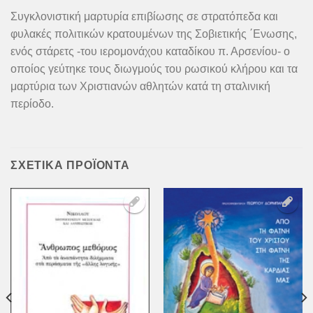
Συγκλονιστική μαρτυρία επιβίωσης σε στρατόπεδα και
φυλακές πολιτικών κρατουμένων της Σοβιετικής ΄Ενωσης,
ενός στάρετς -του ιερομονάχου καταδίκου π. Αρσενίου- ο
οποίος γεύτηκε τους διωγμούς του ρωσικού κλήρου και τα
μαρτύρια των Χριστιανών αθλητών κατά τη σταλινική
περίοδο.
ΣΧΕΤΙΚΆ ΠΡΟΪΌΝΤΑ
Προσθήκη
Προσθήκη
στη Λίστα
στη Λίστα
Επιθυμιών
Επιθυμιών