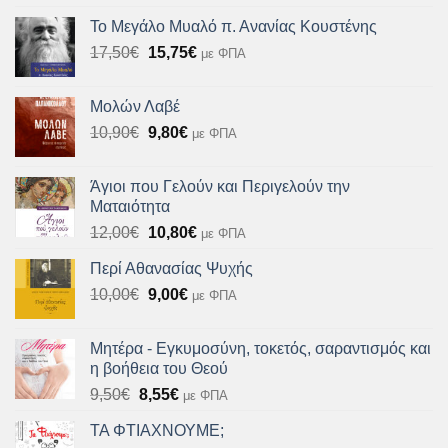
was:
τιμή
Το Μεγάλο Μυαλό π. Ανανίας Κουστένης
10,90€.
είναι:
Original
Η
17,50
€
15,75
€
με ΦΠΑ
9,81€.
price
τρέχουσα
was:
τιμή
Μολών Λαβέ
17,50€.
είναι:
Original
Η
10,90
€
9,80
€
με ΦΠΑ
15,75€.
price
τρέχουσα
was:
τιμή
Άγιοι που Γελούν και Περιγελούν την
10,90€.
είναι:
Ματαιότητα
9,80€.
Original
Η
12,00
€
10,80
€
με ΦΠΑ
price
τρέχουσα
Περί Αθανασίας Ψυχής
was:
τιμή
Original
Η
10,00
€
12,00€.
9,00
€
είναι:
με ΦΠΑ
price
τρέχουσα
10,80€.
was:
τιμή
Μητέρα - Εγκυμοσύνη, τοκετός, σαραντισμός και
10,00€.
είναι:
η βοήθεια του Θεού
9,00€.
Original
Η
9,50
€
8,55
€
με ΦΠΑ
price
τρέχουσα
ΤΑ ΦΤΙΑΧΝΟΥΜΕ;
was:
τιμή