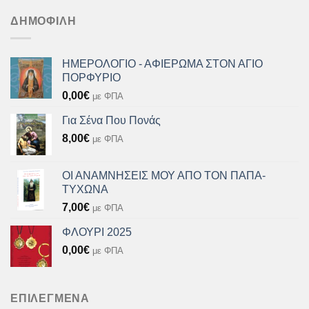
was:
τιμή
8,00€.
είναι:
ΔΗΜΟΦΙΛΉ
7,20€.
ΗΜΕΡΟΛΟΓΙΟ - ΑΦΙΕΡΩΜΑ ΣΤΟΝ ΑΓΙΟ
ΠΟΡΦΥΡΙΟ
0,00
€
με ΦΠΑ
Για Σένα Που Πονάς
8,00
€
με ΦΠΑ
ΟΙ ΑΝΑΜΝΗΣΕΙΣ ΜΟΥ ΑΠΟ ΤΟΝ ΠΑΠΑ-
ΤΥΧΩΝΑ
7,00
€
με ΦΠΑ
ΦΛΟΥΡΙ 2025
0,00
€
με ΦΠΑ
ΕΠΙΛΕΓΜΈΝΑ