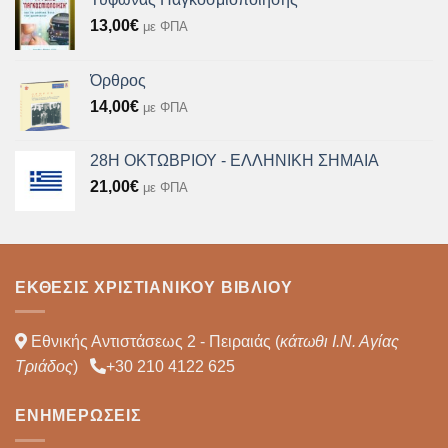
13,00
€
με ΦΠΑ
Όρθρος
14,00
€
με ΦΠΑ
28Η ΟΚΤΩΒΡΙΟΥ - ΕΛΛΗΝΙΚΗ ΣΗΜΑΙΑ
21,00
€
με ΦΠΑ
ΈΚΘΕΣΙΣ ΧΡΙΣΤΙΑΝΙΚΟΎ ΒΙΒΛΊΟΥ
Εθνικής Αντιστάσεως 2 - Πειραιάς (
κάτωθι Ι.Ν. Αγίας
Τριάδος
)
+30 210 4122 625
ΕΝΗΜΕΡΏΣΕΙΣ