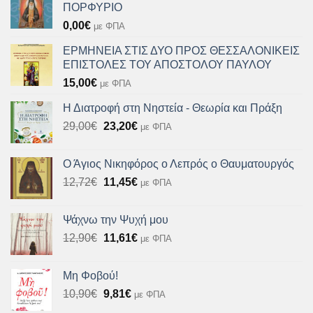
ΠΟΡΦΥΡΙΟ
0,00
€
με ΦΠΑ
ΕΡΜΗΝΕΙΑ ΣΤΙΣ ΔΥΟ ΠΡΟΣ ΘΕΣΣΑΛΟΝΙΚΕΙΣ
ΕΠΙΣΤΟΛΕΣ ΤΟΥ ΑΠΟΣΤΟΛΟΥ ΠΑΥΛΟΥ
15,00
€
με ΦΠΑ
Η Διατροφή στη Νηστεία - Θεωρία και Πράξη
Original
Η
29,00
€
23,20
€
με ΦΠΑ
price
τρέχουσα
was:
τιμή
Ο Άγιος Νικηφόρος ο Λεπρός ο Θαυματουργός
29,00€.
είναι:
Original
Η
12,72
€
11,45
€
με ΦΠΑ
23,20€.
price
τρέχουσα
was:
τιμή
Ψάχνω την Ψυχή μου
12,72€.
είναι:
Original
Η
12,90
€
11,61
€
με ΦΠΑ
11,45€.
price
τρέχουσα
was:
τιμή
Μη Φοβού!
12,90€.
είναι:
Original
Η
10,90
€
9,81
€
με ΦΠΑ
11,61€.
price
τρέχουσα