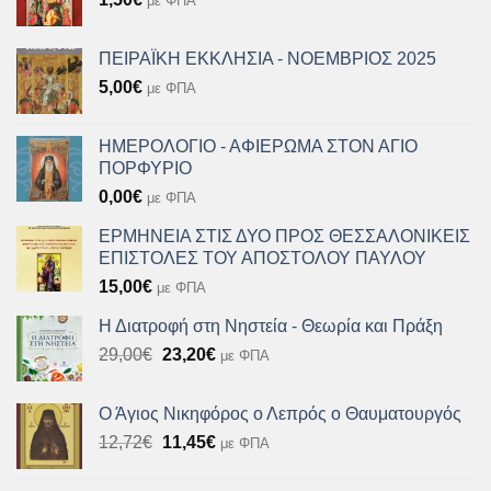
με ΦΠΑ
ΠΕΙΡΑΪΚΗ ΕΚΚΛΗΣΙΑ - ΝΟΕΜΒΡΙΟΣ 2025
5,00
€
με ΦΠΑ
ΗΜΕΡΟΛΟΓΙΟ - ΑΦΙΕΡΩΜΑ ΣΤΟΝ ΑΓΙΟ
ΠΟΡΦΥΡΙΟ
0,00
€
με ΦΠΑ
ΕΡΜΗΝΕΙΑ ΣΤΙΣ ΔΥΟ ΠΡΟΣ ΘΕΣΣΑΛΟΝΙΚΕΙΣ
ΕΠΙΣΤΟΛΕΣ ΤΟΥ ΑΠΟΣΤΟΛΟΥ ΠΑΥΛΟΥ
15,00
€
με ΦΠΑ
Η Διατροφή στη Νηστεία - Θεωρία και Πράξη
Original
Η
29,00
€
23,20
€
με ΦΠΑ
price
τρέχουσα
was:
τιμή
Ο Άγιος Νικηφόρος ο Λεπρός ο Θαυματουργός
29,00€.
είναι:
Original
Η
12,72
€
11,45
€
με ΦΠΑ
23,20€.
price
τρέχουσα
was:
τιμή