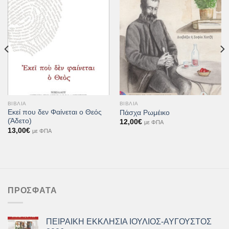
Προσθήκη
Προσθήκη
στη Λίστα
στη Λίστα
Επιθυμιών
Επιθυμιών
ΒΙΒΛΊΑ
ΒΙΒΛΊΑ
Εκεί που δεν Φαίνεται ο Θεός
Πάσχα Ρωμέικο
(Άδετο)
12,00
€
με ΦΠΑ
13,00
€
με ΦΠΑ
ΠΡΌΣΦΑΤΑ
ΠΕΙΡΑΙΚΗ ΕΚΚΛΗΣΙΑ ΙΟΥΛΙΟΣ-ΑΥΓΟΥΣΤΟΣ