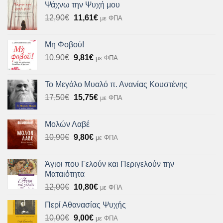
Ψάχνω την Ψυχή μου
12,72€.
είναι:
Original
Η
12,90
€
11,61
€
με ΦΠΑ
11,45€.
price
τρέχουσα
was:
τιμή
Μη Φοβού!
12,90€.
είναι:
Original
Η
10,90
€
9,81
€
με ΦΠΑ
11,61€.
price
τρέχουσα
was:
τιμή
Το Μεγάλο Μυαλό π. Ανανίας Κουστένης
10,90€.
είναι:
Original
Η
17,50
€
15,75
€
με ΦΠΑ
9,81€.
price
τρέχουσα
was:
τιμή
Μολών Λαβέ
17,50€.
είναι:
Original
Η
10,90
€
9,80
€
με ΦΠΑ
15,75€.
price
τρέχουσα
was:
τιμή
Άγιοι που Γελούν και Περιγελούν την
10,90€.
είναι:
Ματαιότητα
9,80€.
Original
Η
12,00
€
10,80
€
με ΦΠΑ
price
τρέχουσα
Περί Αθανασίας Ψυχής
was:
τιμή
Original
Η
10,00
€
12,00€.
9,00
€
είναι:
με ΦΠΑ