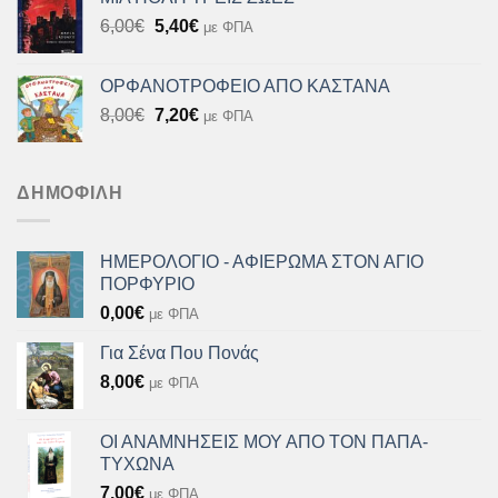
8,00€.
είναι:
Original
Η
6,00
€
5,40
€
με ΦΠΑ
7,20€.
price
τρέχουσα
was:
τιμή
ΟΡΦΑΝΟΤΡΟΦΕΙΟ ΑΠΟ ΚΑΣΤΑΝΑ
6,00€.
είναι:
Original
Η
8,00
€
7,20
€
με ΦΠΑ
5,40€.
price
τρέχουσα
was:
τιμή
8,00€.
είναι:
ΔΗΜΟΦΙΛΉ
7,20€.
ΗΜΕΡΟΛΟΓΙΟ - ΑΦΙΕΡΩΜΑ ΣΤΟΝ ΑΓΙΟ
ΠΟΡΦΥΡΙΟ
0,00
€
με ΦΠΑ
Για Σένα Που Πονάς
8,00
€
με ΦΠΑ
ΟΙ ΑΝΑΜΝΗΣΕΙΣ ΜΟΥ ΑΠΟ ΤΟΝ ΠΑΠΑ-
ΤΥΧΩΝΑ
7,00
€
με ΦΠΑ