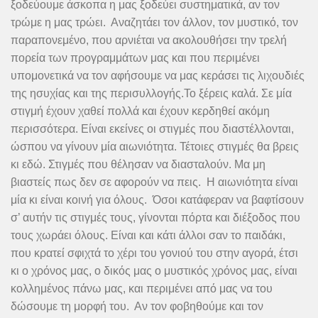
ξοδεύουμε άσκοπα η μας ξοδεύει συστηματικά, αν τον
τρώμε η μας τρώει. Αναζητάει τον άλλον, τον μυστικό, τον
παραπονεμένο, που αρνιέται να ακολουθήσει την τρελή
πορεία των προγραμμάτων μας και που περιμένει
υπομονετικά να τον αφήσουμε να μας κεράσει τις λιχουδιές
της ησυχίας και της περισυλλογής.Το ξέρεις καλά. Σε μία
στιγμή έχουν χαθεί πολλά και έχουν κερδηθεί ακόμη
περισσότερα. Είναι εκείνες οι στιγμές που διαστέλλονται,
ώσπου να γίνουν μία αιωνιότητα. Τέτοιες στιγμές θα βρεις
κι εδώ. Στιγμές που θέλησαν να διασταλούν. Μα μη
βιαστείς πως δεν σε αφορούν να πεις. Η αιωνιότητα είναι
μία κι είναι κοινή για όλους. Όσοι κατάφεραν να βαφτίσουν
σ’ αυτήν τις στιγμές τους, γίνονται πόρτα και διέξοδος που
τους χωράει όλους. Είναι και κάτι άλλοι σαν το παιδάκι,
που κρατεί σφιχτά το χέρι του γονιού του στην αγορά, έτσι
κι ο χρόνος μας, ο δικός μας ο μυστικός χρόνος μας, είναι
κολλημένος πάνω μας, και περιμένει από μας να του
δώσουμε τη μορφή του. Αν τον φοβηθούμε και τον