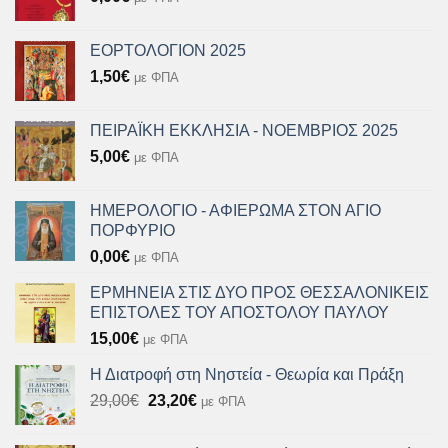
ΕΟΡΤΟΛΟΓΙΟΝ 2025
1,50
€
με ΦΠΑ
ΠΕΙΡΑΪΚΗ ΕΚΚΛΗΣΙΑ - ΝΟΕΜΒΡΙΟΣ 2025
5,00
€
με ΦΠΑ
ΗΜΕΡΟΛΟΓΙΟ - ΑΦΙΕΡΩΜΑ ΣΤΟΝ ΑΓΙΟ
ΠΟΡΦΥΡΙΟ
0,00
€
με ΦΠΑ
ΕΡΜΗΝΕΙΑ ΣΤΙΣ ΔΥΟ ΠΡΟΣ ΘΕΣΣΑΛΟΝΙΚΕΙΣ
ΕΠΙΣΤΟΛΕΣ ΤΟΥ ΑΠΟΣΤΟΛΟΥ ΠΑΥΛΟΥ
15,00
€
με ΦΠΑ
Η Διατροφή στη Νηστεία - Θεωρία και Πράξη
Original
Η
29,00
€
23,20
€
με ΦΠΑ
price
τρέχουσα
was:
τιμή