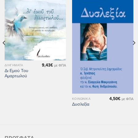
Προσθήκη
Προσθήκη
στη Λίστα
στη Λίστα
Επιθυμιών
Επιθυμιών
9,43
€
με ΦΠΑ
ΔΙΗΓΉΜΑΤΑ
Δι Εμού Του
Αμαρτωλού
4,50
€
με ΦΠΑ
ΚΟΙΝΩΝΙΚΆ
Δυσλεξία