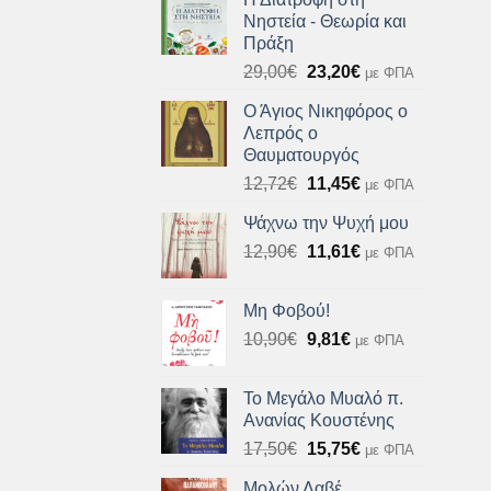
Νηστεία - Θεωρία και
Πράξη
Original
Η
29,00
€
23,20
€
με ΦΠΑ
price
τρέχουσα
Ο Άγιος Νικηφόρος ο
was:
τιμή
Λεπρός ο
29,00€.
είναι:
Θαυματουργός
23,20€.
Original
Η
12,72
€
11,45
€
με ΦΠΑ
price
τρέχουσα
Ψάχνω την Ψυχή μου
was:
τιμή
Original
Η
12,90
€
12,72€.
11,61
€
είναι:
με ΦΠΑ
price
τρέχουσα
11,45€.
was:
τιμή
Μη Φοβού!
12,90€.
είναι:
Original
Η
10,90
€
9,81
€
με ΦΠΑ
11,61€.
price
τρέχουσα
was:
τιμή
Το Μεγάλο Μυαλό π.
10,90€.
είναι:
Ανανίας Κουστένης
9,81€.
Original
Η
17,50
€
15,75
€
με ΦΠΑ
price
τρέχουσα
Μολών Λαβέ