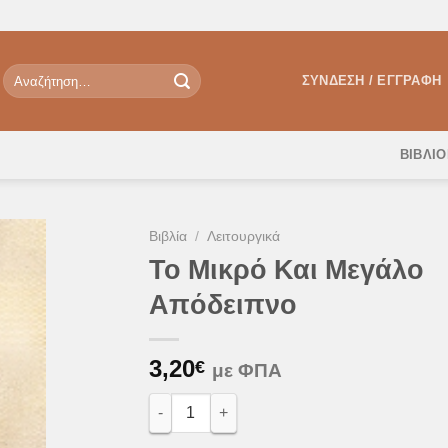
Αναζήτηση
ΣΎΝΔΕΣΗ / ΕΓΓΡΑΦΉ
για:
ΒΙΒΛΙ
Βιβλία
/
Λειτουργικά
Το Μικρό Και Μεγάλο
Απόδειπνο
θήκη
Λίστα
υμιών
3,20
€
με ΦΠΑ
Το Μικρό Και Μεγάλο Απόδειπνο ποσότητα