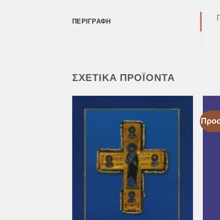
ΠΕΡΙΓΡΑΦΉ
ΣΧΕΤΙΚΆ ΠΡΟΪΌΝΤΑ
Προ
Προσθήκη
Προσθήκη
στη Λίστα
στη Λίστα
Επιθυμιών
Επιθυμιών