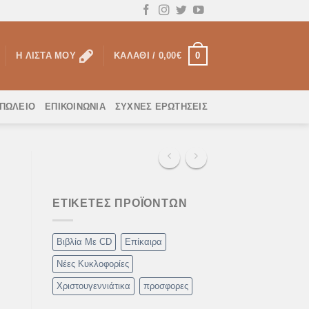
0
Η ΛΊΣΤΑ ΜΟΥ
ΚΑΛΆΘΙ /
0,00
€
ΟΠΩΛΕΙΟ
ΕΠΙΚΟΙΝΩΝΊΑ
ΣΥΧΝΈΣ ΕΡΩΤΉΣΕΙΣ
ΕΤΙΚΈΤΕΣ ΠΡΟΪΌΝΤΩΝ
Βιβλία Με CD
Επίκαιρα
Νέες Κυκλοφορίες
Χριστουγεννιάτικα
προσφορες