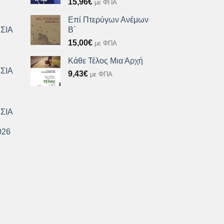
15,96
€
με ΦΠΑ
Επί Πτερύγων Ανέμων
ΣΙΑ
Β΄
15,00
€
με ΦΠΑ
Κάθε Τέλος Μια Αρχή
ΣΙΑ
9,43
€
με ΦΠΑ
ΣΙΑ
026