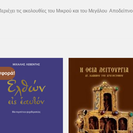
Περιέχει τις ακολουθίες του Μικρού και του Μεγάλου Αποδείπνο
σφορά!
Προσθήκη
Προσθ
στη Λίστα
στη Λί
Επιθυμιών
Επιθυμ