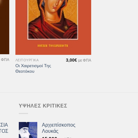
+
3,00
€
ε ΦΠΑ
ΛΕΙΤΟΥΡΓΙΚΆ
με ΦΠΑ
Οι Χαιρετισμοί Της
Θεοτόκου
ΥΨΗΛΈΣ ΚΡΙΤΙΚΈΣ
ΣΙΑ
Αρχιεπίσκοπος
ΤΟΣ
Λουκάς