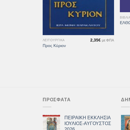
+
16,00
€
ΒΙΒΛΊ
με ΦΠΑ
ΟΝ
ΕΛΘΩ
+
2,35
€
ΛΕΙΤΟΥΡΓΙΚΆ
με ΦΠΑ
Προς Κύριον
ΠΡΌΣΦΑΤΑ
ΔΗ
ΠΕΙΡΑΙΚΗ ΕΚΚΛΗΣΙΑ
ΙΟΥΛΙΟΣ-ΑΥΓΟΥΣΤΟΣ
2026