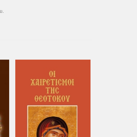
υ.
ήκη
Προσθήκη
στα
στη Λίστα
ιών
Επιθυμιών