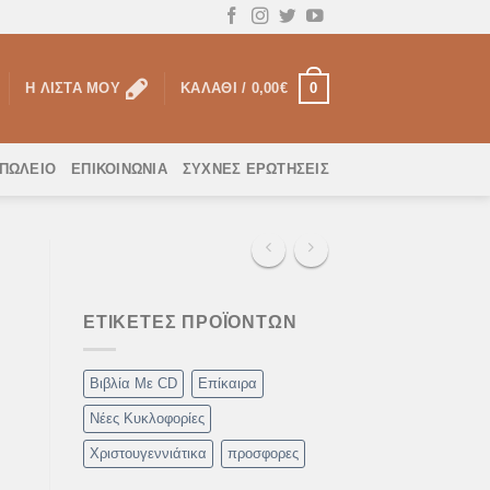
0
Η ΛΊΣΤΑ ΜΟΥ
ΚΑΛΆΘΙ /
0,00
€
ΟΠΩΛΕΙΟ
ΕΠΙΚΟΙΝΩΝΊΑ
ΣΥΧΝΈΣ ΕΡΩΤΉΣΕΙΣ
ΕΤΙΚΈΤΕΣ ΠΡΟΪΌΝΤΩΝ
Βιβλία Με CD
Επίκαιρα
Νέες Κυκλοφορίες
Χριστουγεννιάτικα
προσφορες