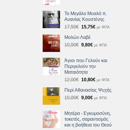
price
τρέχουσα
was:
τιμή
Το Μεγάλο Μυαλό π.
10,90€.
είναι:
Ανανίας Κουστένης
9,81€.
Original
Η
17,50
€
15,75
€
με ΦΠΑ
price
τρέχουσα
Μολών Λαβέ
was:
τιμή
Original
Η
10,90
€
17,50€.
9,80
€
είναι:
με ΦΠΑ
price
τρέχουσα
15,75€.
was:
τιμή
Άγιοι που Γελούν και
10,90€.
είναι:
Περιγελούν την
9,80€.
Ματαιότητα
Original
Η
12,00
€
10,80
€
με ΦΠΑ
price
τρέχουσα
Περί Αθανασίας Ψυχής
was:
τιμή
Original
Η
10,00
€
12,00€.
9,00
€
είναι:
με ΦΠΑ
price
τρέχουσα
10,80€.
was:
τιμή
Μητέρα - Εγκυμοσύνη,
10,00€.
είναι:
τοκετός, σαραντισμός
9,00€.
και η βοήθεια του Θεού