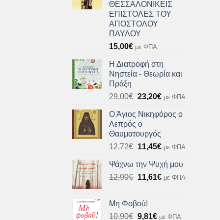
ΘΕΣΣΑΛΟΝΙΚΕΙΣ
ΕΠΙΣΤΟΛΕΣ ΤΟΥ
ΑΠΟΣΤΟΛΟΥ
ΠΑΥΛΟΥ
15,00
€
με ΦΠΑ
Η Διατροφή στη
Νηστεία - Θεωρία και
Πράξη
Original
Η
29,00
€
23,20
€
με ΦΠΑ
price
τρέχουσα
Ο Άγιος Νικηφόρος ο
was:
τιμή
Λεπρός ο
29,00€.
είναι:
Θαυματουργός
23,20€.
Original
Η
12,72
€
11,45
€
με ΦΠΑ
price
τρέχουσα
Ψάχνω την Ψυχή μου
was:
τιμή
Original
Η
12,90
€
12,72€.
11,61
€
είναι:
με ΦΠΑ
price
τρέχουσα
11,45€.
was:
τιμή
Μη Φοβού!
12,90€.
είναι:
Original
Η
10,90
€
9,81
€
με ΦΠΑ
11,61€.