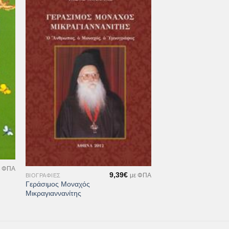
ήκη
Προσθήκη
στα
στη Λίστα
ιών
Επιθυμιών
+
ε ΦΠΑ
9,39
€
ΒΙΟΓΡΑΦΊΕΣ
με ΦΠΑ
Γεράσιμος Μοναχός
Μικραγιαννανίτης