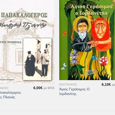
Προσθήκη
Προσθ
στη Λίστα
στη Λί
Επιθυμιών
Επιθυμ
+
6,10
€
ΒΙΟΓΡΑΦΊΕΣ
μ
6,00
€
ΑΦΊΕΣ
με ΦΠΑ
Άγιος Γεράσιμος Ο
πακαλόγερος
Ιορδανίτης
ος Πλανάς