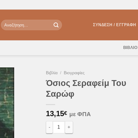
Αναζήτηση
ΣΎΝΔΕΣΗ / ΕΓΓΡΑΦΉ
για:
ΒΙΒΛΙ
Βιβλία
/
Βιογραφίες
Όσιος Σεραφείμ Του
Σαρώφ
θήκη
Λίστα
υμιών
13,15
€
με ΦΠΑ
Όσιος Σεραφείμ Του Σαρώφ ποσότητα