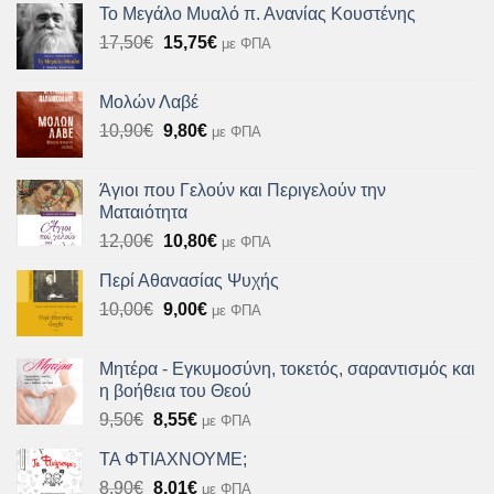
Το Μεγάλο Μυαλό π. Ανανίας Κουστένης
10,90€.
είναι:
Original
Η
17,50
€
15,75
€
με ΦΠΑ
9,81€.
price
τρέχουσα
was:
τιμή
Μολών Λαβέ
17,50€.
είναι:
Original
Η
10,90
€
9,80
€
με ΦΠΑ
15,75€.
price
τρέχουσα
was:
τιμή
Άγιοι που Γελούν και Περιγελούν την
10,90€.
είναι:
Ματαιότητα
9,80€.
Original
Η
12,00
€
10,80
€
με ΦΠΑ
price
τρέχουσα
Περί Αθανασίας Ψυχής
was:
τιμή
Original
Η
10,00
€
12,00€.
9,00
€
είναι:
με ΦΠΑ
price
τρέχουσα
10,80€.
was:
τιμή
Μητέρα - Εγκυμοσύνη, τοκετός, σαραντισμός και
10,00€.
είναι:
η βοήθεια του Θεού
9,00€.
Original
Η
9,50
€
8,55
€
με ΦΠΑ
price
τρέχουσα
ΤΑ ΦΤΙΑΧΝΟΥΜΕ;
was:
τιμή
Original
Η
8,90
€
9,50€.
8,01
€
είναι:
με ΦΠΑ