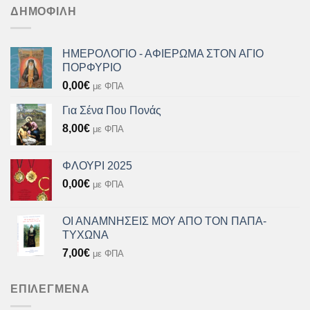
8,00€.
είναι:
ΔΗΜΟΦΙΛΉ
7,20€.
ΗΜΕΡΟΛΟΓΙΟ - ΑΦΙΕΡΩΜΑ ΣΤΟΝ ΑΓΙΟ
ΠΟΡΦΥΡΙΟ
0,00
€
με ΦΠΑ
Για Σένα Που Πονάς
8,00
€
με ΦΠΑ
ΦΛΟΥΡΙ 2025
0,00
€
με ΦΠΑ
ΟΙ ΑΝΑΜΝΗΣΕΙΣ ΜΟΥ ΑΠΟ ΤΟΝ ΠΑΠΑ-
ΤΥΧΩΝΑ
7,00
€
με ΦΠΑ
ΕΠΙΛΕΓΜΈΝΑ