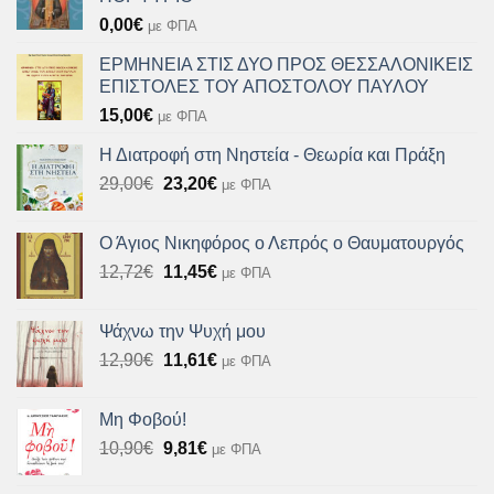
0,00
€
με ΦΠΑ
ΕΡΜΗΝΕΙΑ ΣΤΙΣ ΔΥΟ ΠΡΟΣ ΘΕΣΣΑΛΟΝΙΚΕΙΣ
ΕΠΙΣΤΟΛΕΣ ΤΟΥ ΑΠΟΣΤΟΛΟΥ ΠΑΥΛΟΥ
15,00
€
με ΦΠΑ
Η Διατροφή στη Νηστεία - Θεωρία και Πράξη
Original
Η
29,00
€
23,20
€
με ΦΠΑ
price
τρέχουσα
was:
τιμή
Ο Άγιος Νικηφόρος ο Λεπρός ο Θαυματουργός
29,00€.
είναι:
Original
Η
12,72
€
11,45
€
με ΦΠΑ
23,20€.
price
τρέχουσα
was:
τιμή
Ψάχνω την Ψυχή μου
12,72€.
είναι:
Original
Η
12,90
€
11,61
€
με ΦΠΑ
11,45€.
price
τρέχουσα
was:
τιμή
Μη Φοβού!
12,90€.
είναι:
Original
Η
10,90
€
9,81
€
με ΦΠΑ
11,61€.
price
τρέχουσα
was:
τιμή