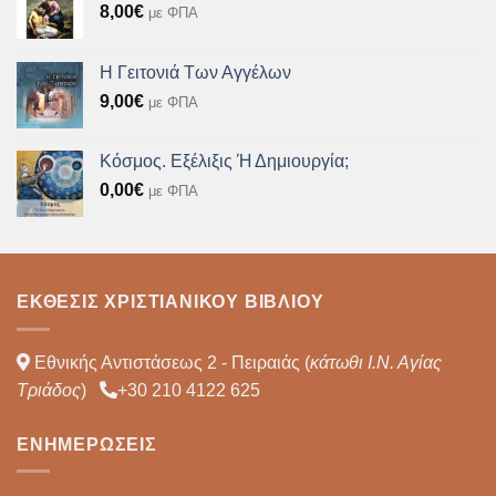
8,00
€
με ΦΠΑ
Η Γειτονιά Των Αγγέλων
9,00
€
με ΦΠΑ
Κόσμος. Εξέλιξις Ή Δημιουργία;
0,00
€
με ΦΠΑ
ΈΚΘΕΣΙΣ ΧΡΙΣΤΙΑΝΙΚΟΎ ΒΙΒΛΊΟΥ
Εθνικής Αντιστάσεως 2 - Πειραιάς (
κάτωθι Ι.Ν. Αγίας
Τριάδος
)
+30 210 4122 625
ΕΝΗΜΕΡΏΣΕΙΣ