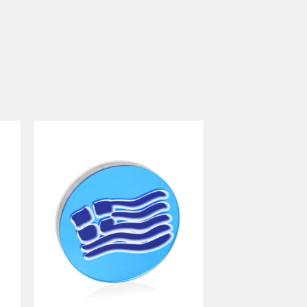
ήκη
Προσθήκη
στα
στη Λίστα
ιών
Επιθυμιών