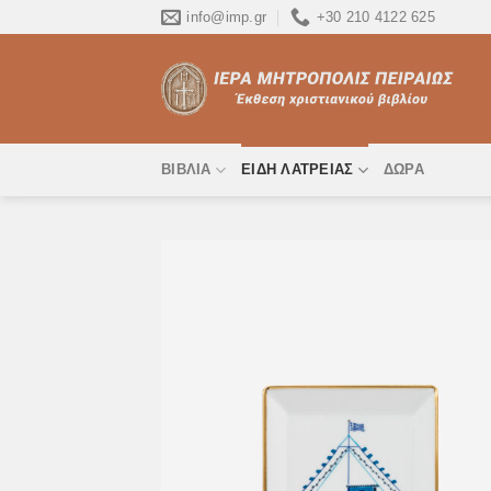
Skip
info@imp.gr
+30 210 4122 625
to
content
ΒΙΒΛΊΑ
ΕΊΔΗ ΛΑΤΡΕΊΑΣ
ΔΏΡΑ
Προσ
στη 
Επιθ