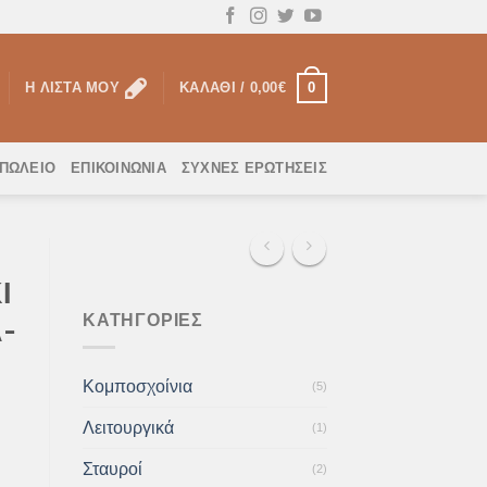
0
Η ΛΊΣΤΑ ΜΟΥ
ΚΑΛΆΘΙ /
0,00
€
ΟΠΩΛΕΙΟ
ΕΠΙΚΟΙΝΩΝΊΑ
ΣΥΧΝΈΣ ΕΡΩΤΉΣΕΙΣ
Ι
ΚΑΤΗΓΟΡΊΕΣ
-
Κομποσχοίνια
(5)
Λειτουργικά
(1)
Σταυροί
(2)
ΑΙΑ-ΠΟΡΣΕΛΑΝΗ ποσότητα