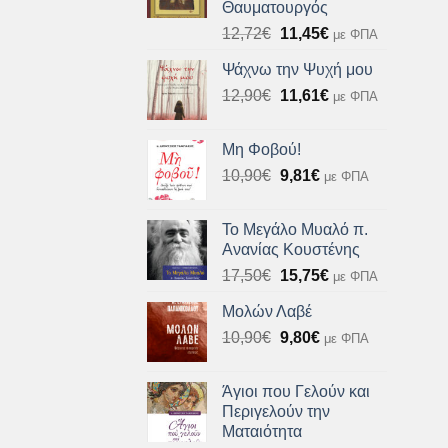
Θαυματουργός
23,20€.
Original
Η
12,72
€
11,45
€
με ΦΠΑ
price
τρέχουσα
Ψάχνω την Ψυχή μου
was:
τιμή
Original
Η
12,90
€
12,72€.
11,61
€
είναι:
με ΦΠΑ
price
τρέχουσα
11,45€.
was:
τιμή
Μη Φοβού!
12,90€.
είναι:
Original
Η
10,90
€
9,81
€
με ΦΠΑ
11,61€.
price
τρέχουσα
was:
τιμή
Το Μεγάλο Μυαλό π.
10,90€.
είναι:
Ανανίας Κουστένης
9,81€.
Original
Η
17,50
€
15,75
€
με ΦΠΑ
price
τρέχουσα
Μολών Λαβέ
was:
τιμή
Original
Η
10,90
€
17,50€.
9,80
€
είναι:
με ΦΠΑ
price
τρέχουσα
15,75€.
was:
τιμή
Άγιοι που Γελούν και
10,90€.
είναι:
Περιγελούν την
9,80€.
Ματαιότητα