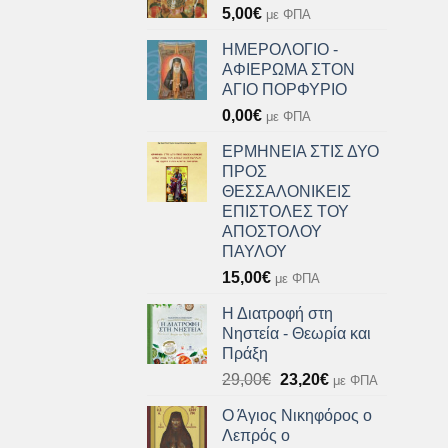
5,00
€
με ΦΠΑ
ΗΜΕΡΟΛΟΓΙΟ -
ΑΦΙΕΡΩΜΑ ΣΤΟΝ
ΑΓΙΟ ΠΟΡΦΥΡΙΟ
0,00
€
με ΦΠΑ
ΕΡΜΗΝΕΙΑ ΣΤΙΣ ΔΥΟ
ΠΡΟΣ
ΘΕΣΣΑΛΟΝΙΚΕΙΣ
ΕΠΙΣΤΟΛΕΣ ΤΟΥ
ΑΠΟΣΤΟΛΟΥ
ΠΑΥΛΟΥ
15,00
€
με ΦΠΑ
Η Διατροφή στη
Νηστεία - Θεωρία και
Πράξη
Original
Η
29,00
€
23,20
€
με ΦΠΑ
price
τρέχουσα
Ο Άγιος Νικηφόρος ο
was:
τιμή
Λεπρός ο
29,00€.
είναι: