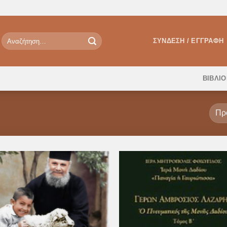
Αναζήτηση
ΣΎΝΔΕΣΗ / ΕΓΓΡΑΦΉ
για:
ΒΙΒΛΙ
Προσθήκη
Προσθ
στη Λίστα
στη Λί
Επιθυμιών
Επιθυ