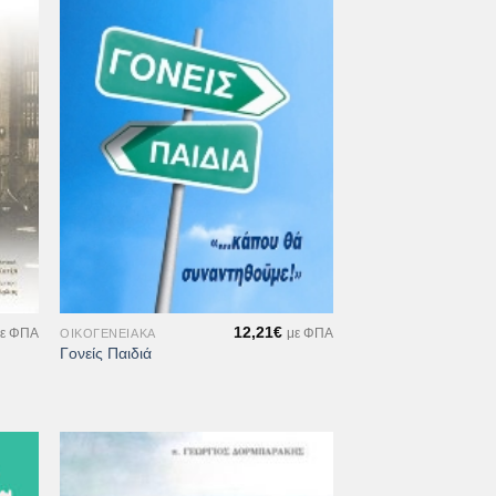
ήκη
Προσθήκη
στα
στη Λίστα
μιών
Επιθυμιών
+
12,21
€
ΟΙΚΟΓΕΝΕΙΑΚΆ
ε ΦΠΑ
με ΦΠΑ
Γονείς Παιδιά