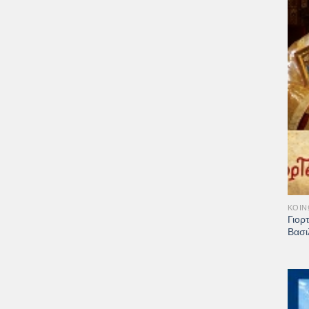
+
ΚΟΙΝ
Γιορ
Βασι