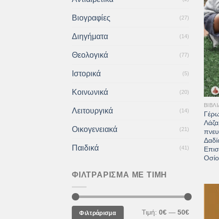
Βιογραφίες
(27)
Διηγήματα
(14)
Θεολογικά
(77)
Ιστορικά
(5)
+
Κοινωνικά
(20)
ΒΙΒΛΊ
Λειτουργικά
(14)
Γέρω
Λάζα
Οικογενειακά
(21)
πνευ
Δαδί
Παιδικά
(41)
Επισ
Οσίο
ΦΙΛΤΡΆΡΙΣΜΑ ΜΕ ΤΙΜΉ
Ελάχιστη
Μέγιστη
Τιμή:
0€
—
50€
Φιλτράρισμα
τιμή
τιμή