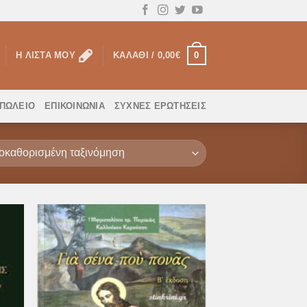
0
Η ΛΊΣΤΑ ΜΟΥ
ΚΑΛΆΘΙ /
0,00
€
ΟΠΩΛΕΙΟ
ΕΠΙΚΟΙΝΩΝΊΑ
ΣΥΧΝΈΣ ΕΡΩΤΉΣΕΙΣ
ήκη
Προσθήκη
στα
στη Λίστα
μιών
Επιθυμιών