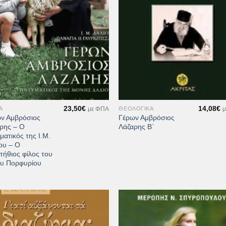
+
23,50
€
14,08
€
Α
ΘΕΟΛΟΓΙΚΆ
με ΦΠΑ
μ
ν Αμβρόσιος
Γέρων Αμβρόσιος
ρης – Ο
Λάζαρης Β΄
ματικός της Ι.Μ.
ου – Ο
τήθιος φίλος του
υ Πορφυρίου