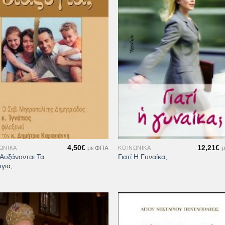
Προσθήκη
Προσθ
στη Λίστα
στη Λί
Επιθυμιών
Επιθυ
+
4,50
€
12,21
€
ΩΝΙΚΆ
ΚΟΙΝΩΝΙΚΆ
με ΦΠΑ
μ
ί Αυξάνονται Τα
Γιατί Η Γυναίκα;
για;