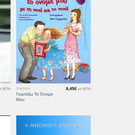
ήκη
Προσθήκη
στα
στη Λίστα
μιών
Επιθυμιών
+
8,45
€
ΠΑΙΔΙΚΆ
ε ΦΠΑ
με ΦΠΑ
Γιορτάζω Το Όνομά
Μου