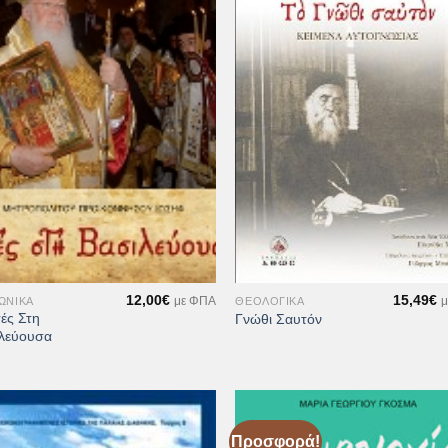
Προσθήκη
Προσθ
στη Λίστα
στη Λί
Επιθυμιών
Επιθυ
+
12,00
€
15,49
€
ΩΝΙΚΆ
ΘΕΟΛΟΓΙΚΆ
με ΦΠΑ
μ
τές Στη
Γνώθι Σαυτόν
λεύουσα
Προσφορά!