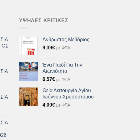
ΥΨΗΛΈΣ ΚΡΙΤΙΚΈΣ
ΣΙΑ
Άνθρωπος Μεθόριος
ΤΟΣ
9,39
€
με ΦΠΑ
Ένα Παιδί Για Την
Αιωνιότητα
ΣΙΑ
6,57
€
με ΦΠΑ
Θεία Λειτουργία Αγίου
Ιωάννου Χρυσοστόμου
ΣΙΑ
4,00
€
με ΦΠΑ
ΣΙΑ
026