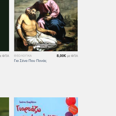
+
8,00
€
ΘΕΟΛΟΓΙΚΆ
ε ΦΠΑ
με ΦΠΑ
Για Σένα Που Πονάς