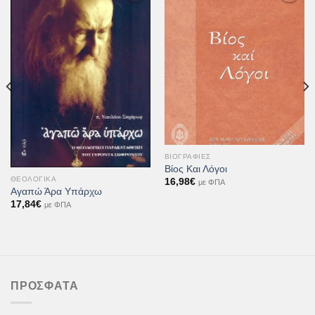
Προσθήκη
Προσθήκη
στη Λίστα
στη Λίστα
Επιθυμιών
Επιθυμιών
ΒΙΟΓΡΑΦΊΕΣ
Βίος Και Λόγοι
ΘΕΟΛΟΓΙΚΆ
16,98
€
με ΦΠΑ
Αγαπώ Άρα Υπάρχω
17,84
€
με ΦΠΑ
ΠΡΌΣΦΑΤΑ