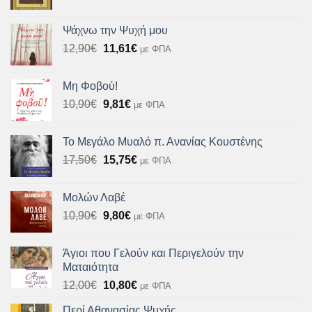
price
τρέχουσα
was:
τιμή
Ψάχνω την Ψυχή μου
12,72€.
είναι:
Original
Η
12,90
€
11,61
€
με ΦΠΑ
11,45€.
price
τρέχουσα
was:
τιμή
Μη Φοβού!
12,90€.
είναι:
Original
Η
10,90
€
9,81
€
με ΦΠΑ
11,61€.
price
τρέχουσα
was:
τιμή
Το Μεγάλο Μυαλό π. Ανανίας Κουστένης
10,90€.
είναι:
Original
Η
17,50
€
15,75
€
με ΦΠΑ
9,81€.
price
τρέχουσα
was:
τιμή
Μολών Λαβέ
17,50€.
είναι:
Original
Η
10,90
€
9,80
€
με ΦΠΑ
15,75€.
price
τρέχουσα
was:
τιμή
Άγιοι που Γελούν και Περιγελούν την
10,90€.
είναι:
Ματαιότητα
9,80€.
Original
Η
12,00
€
10,80
€
με ΦΠΑ
price
τρέχουσα
Περί Αθανασίας Ψυχής