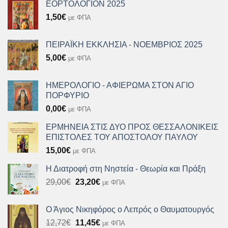
ΕΟΡΤΟΛΟΓΙΟΝ 2025
1,50
€
με ΦΠΑ
ΠΕΙΡΑΪΚΗ ΕΚΚΛΗΣΙΑ - ΝΟΕΜΒΡΙΟΣ 2025
5,00
€
με ΦΠΑ
ΗΜΕΡΟΛΟΓΙΟ - ΑΦΙΕΡΩΜΑ ΣΤΟΝ ΑΓΙΟ
ΠΟΡΦΥΡΙΟ
0,00
€
με ΦΠΑ
ΕΡΜΗΝΕΙΑ ΣΤΙΣ ΔΥΟ ΠΡΟΣ ΘΕΣΣΑΛΟΝΙΚΕΙΣ
ΕΠΙΣΤΟΛΕΣ ΤΟΥ ΑΠΟΣΤΟΛΟΥ ΠΑΥΛΟΥ
15,00
€
με ΦΠΑ
Η Διατροφή στη Νηστεία - Θεωρία και Πράξη
Original
Η
29,00
€
23,20
€
με ΦΠΑ
price
τρέχουσα
was:
τιμή
Ο Άγιος Νικηφόρος ο Λεπρός ο Θαυματουργός
29,00€.
είναι:
Original
Η
12,72
€
11,45
€
με ΦΠΑ
23,20€.