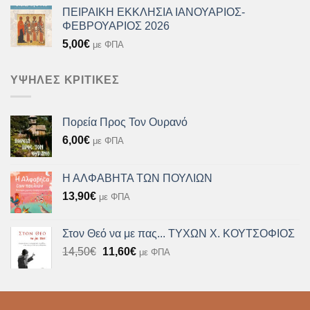
ΠΕΙΡΑΙΚΗ ΕΚΚΛΗΣΙΑ ΙΑΝΟΥΑΡΙΟΣ-
ΦΕΒΡΟΥΑΡΙΟΣ 2026
5,00
€
με ΦΠΑ
ΥΨΗΛΈΣ ΚΡΙΤΙΚΈΣ
Πορεία Προς Τον Ουρανό
6,00
€
με ΦΠΑ
Η ΑΛΦΑΒΗΤΑ ΤΩΝ ΠΟΥΛΙΩΝ
13,90
€
με ΦΠΑ
Στον Θεό να με πας... ΤΥΧΩΝ Χ. ΚΟΥΤΣΟΦΙΟΣ
Original
Η
14,50
€
11,60
€
με ΦΠΑ
price
τρέχουσα
was:
τιμή
14,50€.
είναι:
11,60€.