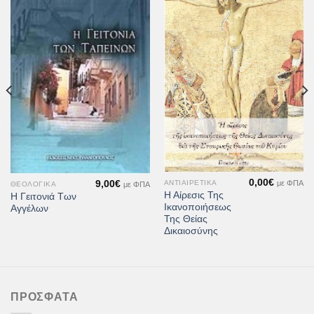
Προσθήκη
Προσθήκη
στη Λίστα
στη Λίστα
Επιθυμιών
Επιθυμιών
0,00
€
με ΦΠΑ
ΑΝΤΙΑΙΡΕΤΙΚΆ
9,00
€
με ΦΠΑ
ΘΕΟΛΟΓΙΚΆ
Η Αίρεσις Της
Η Γειτονιά Των
Ικανοποιήσεως
Αγγέλων
Της Θείας
Δικαιοσύνης
ΠΡΌΣΦΑΤΑ