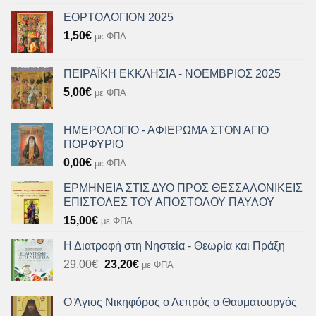
ΕΟΡΤΟΛΟΓΙΟΝ 2025
1,50
€
με ΦΠΑ
ΠΕΙΡΑΪΚΗ ΕΚΚΛΗΣΙΑ - ΝΟΕΜΒΡΙΟΣ 2025
5,00
€
με ΦΠΑ
ΗΜΕΡΟΛΟΓΙΟ - ΑΦΙΕΡΩΜΑ ΣΤΟΝ ΑΓΙΟ
ΠΟΡΦΥΡΙΟ
0,00
€
με ΦΠΑ
ΕΡΜΗΝΕΙΑ ΣΤΙΣ ΔΥΟ ΠΡΟΣ ΘΕΣΣΑΛΟΝΙΚΕΙΣ
ΕΠΙΣΤΟΛΕΣ ΤΟΥ ΑΠΟΣΤΟΛΟΥ ΠΑΥΛΟΥ
15,00
€
με ΦΠΑ
Η Διατροφή στη Νηστεία - Θεωρία και Πράξη
Original
Η
29,00
€
23,20
€
με ΦΠΑ
price
τρέχουσα
was:
τιμή
Ο Άγιος Νικηφόρος ο Λεπρός ο Θαυματουργός
29,00€.
είναι: