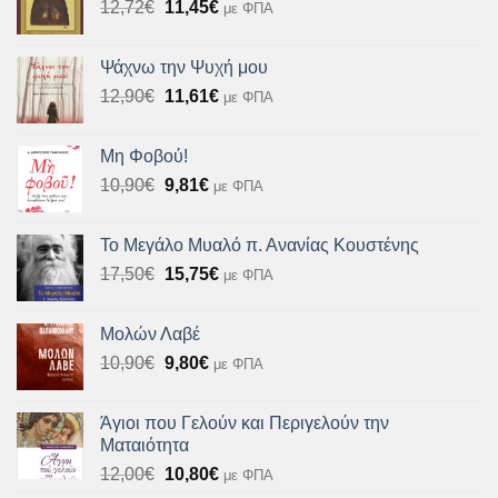
Original
Η
12,72
€
11,45
€
με ΦΠΑ
23,20€.
price
τρέχουσα
was:
τιμή
Ψάχνω την Ψυχή μου
12,72€.
είναι:
Original
Η
12,90
€
11,61
€
με ΦΠΑ
11,45€.
price
τρέχουσα
was:
τιμή
Μη Φοβού!
12,90€.
είναι:
Original
Η
10,90
€
9,81
€
με ΦΠΑ
11,61€.
price
τρέχουσα
was:
τιμή
Το Μεγάλο Μυαλό π. Ανανίας Κουστένης
10,90€.
είναι:
Original
Η
17,50
€
15,75
€
με ΦΠΑ
9,81€.
price
τρέχουσα
was:
τιμή
Μολών Λαβέ
17,50€.
είναι:
Original
Η
10,90
€
9,80
€
με ΦΠΑ
15,75€.
price
τρέχουσα
was:
τιμή
Άγιοι που Γελούν και Περιγελούν την
10,90€.
είναι:
Ματαιότητα
9,80€.
Original
Η
12,00
€
10,80
€
με ΦΠΑ
price
τρέχουσα