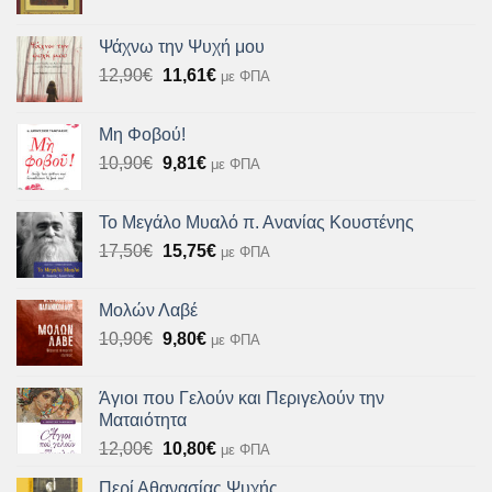
price
τρέχουσα
was:
τιμή
Ψάχνω την Ψυχή μου
12,72€.
είναι:
Original
Η
12,90
€
11,61
€
με ΦΠΑ
11,45€.
price
τρέχουσα
was:
τιμή
Μη Φοβού!
12,90€.
είναι:
Original
Η
10,90
€
9,81
€
με ΦΠΑ
11,61€.
price
τρέχουσα
was:
τιμή
Το Μεγάλο Μυαλό π. Ανανίας Κουστένης
10,90€.
είναι:
Original
Η
17,50
€
15,75
€
με ΦΠΑ
9,81€.
price
τρέχουσα
was:
τιμή
Μολών Λαβέ
17,50€.
είναι:
Original
Η
10,90
€
9,80
€
με ΦΠΑ
15,75€.
price
τρέχουσα
was:
τιμή
Άγιοι που Γελούν και Περιγελούν την
10,90€.
είναι:
Ματαιότητα
9,80€.
Original
Η
12,00
€
10,80
€
με ΦΠΑ
price
τρέχουσα
Περί Αθανασίας Ψυχής