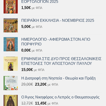
ΕΟΡΤΟΛΟΓΙΟΝ 2025
1,50
€
με ΦΠΑ
ΠΕΙΡΑΪΚΗ ΕΚΚΛΗΣΙΑ - ΝΟΕΜΒΡΙΟΣ 2025
5,00
€
με ΦΠΑ
ΗΜΕΡΟΛΟΓΙΟ - ΑΦΙΕΡΩΜΑ ΣΤΟΝ ΑΓΙΟ
ΠΟΡΦΥΡΙΟ
0,00
€
με ΦΠΑ
ΕΡΜΗΝΕΙΑ ΣΤΙΣ ΔΥΟ ΠΡΟΣ ΘΕΣΣΑΛΟΝΙΚΕΙΣ
ΕΠΙΣΤΟΛΕΣ ΤΟΥ ΑΠΟΣΤΟΛΟΥ ΠΑΥΛΟΥ
15,00
€
με ΦΠΑ
Η Διατροφή στη Νηστεία - Θεωρία και Πράξη
Original
Η
29,00
€
23,20
€
με ΦΠΑ
price
τρέχουσα
was:
τιμή
Ο Άγιος Νικηφόρος ο Λεπρός ο Θαυματουργός
29,00€.
είναι:
Original
Η
12,72
€
11,45
€
με ΦΠΑ
23,20€.